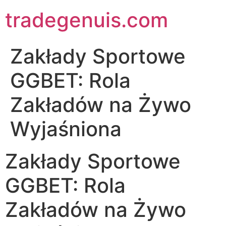
Skip
tradegenuis.com
to
content
Zakłady Sportowe
GGBET: Rola
Zakładów na Żywo
Wyjaśniona
Zakłady Sportowe
GGBET: Rola
Zakładów na Żywo