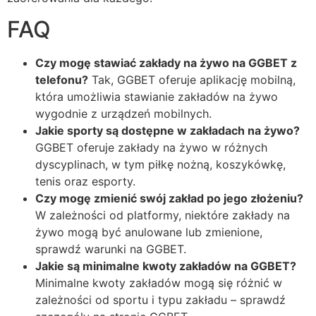
FAQ
Czy mogę stawiać zakłady na żywo na GGBET z
telefonu?
Tak, GGBET oferuje aplikację mobilną,
która umożliwia stawianie zakładów na żywo
wygodnie z urządzeń mobilnych.
Jakie sporty są dostępne w zakładach na żywo?
GGBET oferuje zakłady na żywo w różnych
dyscyplinach, w tym piłkę nożną, koszykówkę,
tenis oraz esporty.
Czy mogę zmienić swój zakład po jego złożeniu?
W zależności od platformy, niektóre zakłady na
żywo mogą być anulowane lub zmienione,
sprawdź warunki na GGBET.
Jakie są minimalne kwoty zakładów na GGBET?
Minimalne kwoty zakładów mogą się różnić w
zależności od sportu i typu zakładu – sprawdź