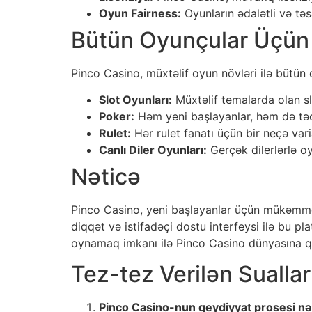
Oyun Fairness:
Oyunların ədalətli və təs
Bütün Oyunçular Üçün 
Pinco Casino, müxtəlif oyun növləri ilə bütün 
Slot Oyunları:
Müxtəlif temalarda olan slot
Poker:
Həm yeni başlayanlar, həm də təcr
Rulet:
Hər rulet fanatı üçün bir neçə va
Canlı Diler Oyunları:
Gerçək dilerlərlə o
Nəticə
Pinco Casino, yeni başlayanlar üçün mükəmməl 
diqqət və istifadəçi dostu interfeysi ilə bu p
oynamaq imkanı ilə Pinco Casino dünyasına qat
Tez-tez Verilən Sualla
Pinco Casino-nun qeydiyyat prosesi nə 