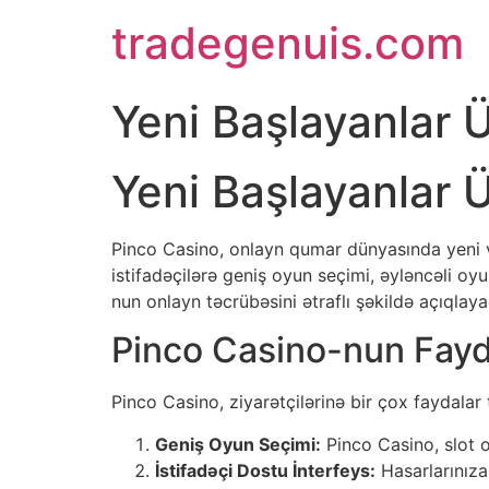
Skip
tradegenuis.com
to
content
Yeni Başlayanlar 
Yeni Başlayanlar 
Pinco Casino, onlayn qumar dünyasında yeni və
istifadəçilərə geniş oyun seçimi, əyləncəli o
nun onlayn təcrübəsini ətraflı şəkildə açıql
Pinco Casino-nun Fayd
Pinco Casino, ziyarətçilərinə bir çox faydalar 
Geniş Oyun Seçimi:
Pinco Casino, slot oy
İstifadəçi Dostu İnterfeys:
Hasarlarınıza 