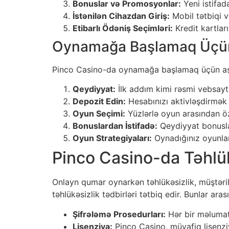
Bonuslar və Promosyonlar:
Yeni istifad
İstənilən Cihazdan Giriş:
Mobil tətbiqi v
Etibarlı Ödəniş Seçimləri:
Kredit kartlar
Oynamağa Başlamaq Üçü
Pinco Casino-da oynamağa başlamaq üçün aşağı
Qeydiyyat:
İlk addım kimi rəsmi vebsayta
Depozit Edin:
Hesabınızı aktivləşdirmək 
Oyun Seçimi:
Yüzlərlə oyun arasından ö
Bonuslardan İstifadə:
Qeydiyyat bonuslar
Oyun Strategiyaları:
Oynadığınız oyunlar
Pinco Casino-da Təhlük
Onlayn qumar oynarkən təhlükəsizlik, müştəril
təhlükəsizlik tədbirləri tətbiq edir. Bunlar aras
Şifrələmə Prosedurları:
Hər bir məlumat,
Lisenziya:
Pinco Casino, müvafiq lisenziy