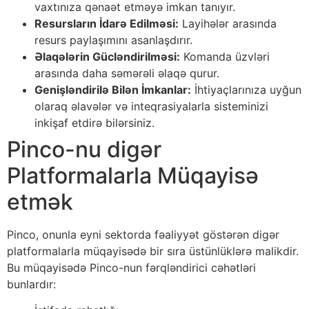
vaxtınıza qənaət etməyə imkan tanıyır.
Resursların İdarə Edilməsi:
Layihələr arasında
resurs paylaşımını asanlaşdırır.
Əlaqələrin Gücləndirilməsi:
Komanda üzvləri
arasında daha səmərəli əlaqə qurur.
Genişləndirilə Bilən İmkanlar:
İhtiyaçlarınıza uyğun
olaraq əlavələr və inteqrasiyalarla sisteminizi
inkişaf etdirə bilərsiniz.
Pinco-nu digər
Platformalarla Müqayisə
etmək
Pinco, onunla eyni sektorda fəaliyyət göstərən digər
platformalarla müqayisədə bir sıra üstünlüklərə malikdir.
Bu müqayisədə Pinco-nun fərqləndirici cəhətləri
bunlardır: