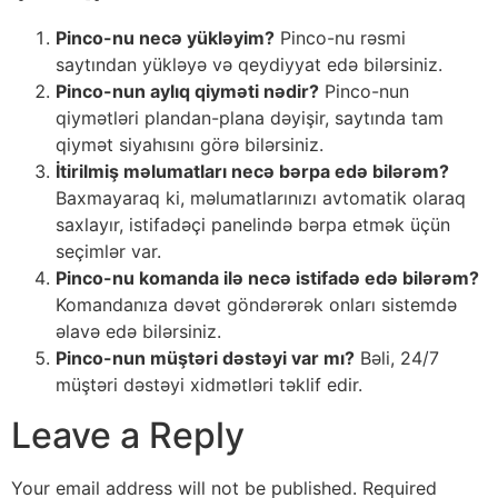
Pinco-nu necə yükləyim?
Pinco-nu rəsmi
saytından yükləyə və qeydiyyat edə bilərsiniz.
Pinco-nun aylıq qiyməti nədir?
Pinco-nun
qiymətləri plandan-plana dəyişir, saytında tam
qiymət siyahısını görə bilərsiniz.
İtirilmiş məlumatları necə bərpa edə bilərəm?
Baxmayaraq ki, məlumatlarınızı avtomatik olaraq
saxlayır, istifadəçi panelində bərpa etmək üçün
seçimlər var.
Pinco-nu komanda ilə necə istifadə edə bilərəm?
Komandanıza dəvət göndərərək onları sistemdə
əlavə edə bilərsiniz.
Pinco-nun müştəri dəstəyi var mı?
Bəli, 24/7
müştəri dəstəyi xidmətləri təklif edir.
Leave a Reply
Your email address will not be published.
Required