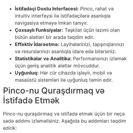
İstifadəçi Dostu Interfacesi:
Pinco, rahat və
intuitiv interfeysi ilə istifadəçilərə asanlıqla
navigasiya etməyə imkan tanıyır.
Çoxsaylı Funksiyalar:
Təşkilat üçün lazımi olan
bütün alətləri bir arada təqdim edir.
Effektiv İdarəetmə:
Layihələrinizi, tapşırıqlarınızı
və resurslarınızı asanlıqla idarə edə bilərsiniz.
Statistikalar və Analitika:
Performansınızı izləmək
üçün geniş analitik alətlər mövcuddur.
Uyğunluq:
Hər cür cihazda işləyir, mobil və
masaüstü sistemləri ilə uyğunluq təmin edir.
Pinco-nu Quraşdırmaq və
İstifadə Etmək
Pinco-nu quraşdırmaq və istifadə etmək üçün bir neçə
sadə addımı izləməlisiniz. Aşağıda bu addımları təqdim
edirik: