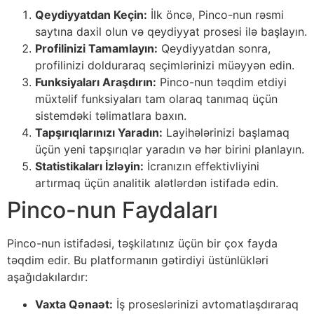
Qeydiyyatdan Keçin:
İlk öncə, Pinco-nun rəsmi
saytına daxil olun və qeydiyyat prosesi ilə başlayın.
Profilinizi Tamamlayın:
Qeydiyyatdan sonra,
profilinizi dolduraraq seçimlərinizi müəyyən edin.
Funksiyaları Araşdırın:
Pinco-nun təqdim etdiyi
müxtəlif funksiyaları tam olaraq tanımaq üçün
sistemdəki təlimatlara baxın.
Tapşırıqlarınızı Yaradın:
Layihələrinizi başlamaq
üçün yeni tapşırıqlar yaradın və hər birini planlayın.
Statistikaları İzləyin:
İcranızın effektivliyini
artırmaq üçün analitik alətlərdən istifadə edin.
Pinco-nun Faydaları
Pinco-nun istifadəsi, təşkilatınız üçün bir çox fayda
təqdim edir. Bu platformanın gətirdiyi üstünlükləri
aşağıdakılardır:
Vaxta Qənaət:
İş proseslərinizi avtomatlaşdıraraq