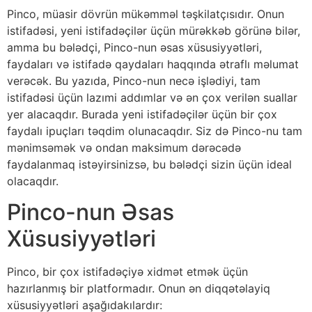
Pinco, müasir dövrün mükəmməl təşkilatçısıdır. Onun
istifadəsi, yeni istifadəçilər üçün mürəkkəb görünə bilər,
amma bu bələdçi, Pinco-nun əsas xüsusiyyətləri,
faydaları və istifadə qaydaları haqqında ətraflı məlumat
verəcək. Bu yazıda, Pinco-nun necə işlədiyi, tam
istifadəsi üçün lazımi addımlar və ən çox verilən suallar
yer alacaqdır. Burada yeni istifadəçilər üçün bir çox
faydalı ipuçları təqdim olunacaqdır. Siz də Pinco-nu tam
mənimsəmək və ondan maksimum dərəcədə
faydalanmaq istəyirsinizsə, bu bələdçi sizin üçün ideal
olacaqdır.
Pinco-nun Əsas
Xüsusiyyətləri
Pinco, bir çox istifadəçiyə xidmət etmək üçün
hazırlanmış bir platformadır. Onun ən diqqətəlayiq
xüsusiyyətləri aşağıdakılardır: