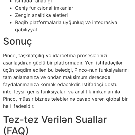
İstifadə rahatlığı
Geniş funksional imkanlar
Zəngin analitika alətləri
Rəqib platformalarla uyğunluq və inteqrasiya
qabiliyyəti
Sonuç
Pinco, təşkilatçılıq və idarəetmə proseslərinizi
asanlaşdıran güclü bir platformadır. Yeni istifadəçilər
üçün təqdim edilən bu bələdçi, Pinco-nun funksiyalarını
tam anlamanıza və ondan maksimum dərəcədə
faydalanmanıza kömək edəcəkdir. İstifadəçi dostu
interfeysi, geniş funksiyaları və analitik imkanları ilə
Pinco, müasir biznes tələblərinə cavab verən qlobal bir
həll ifadəsidir.
Tez-tez Verilən Suallar
(FAQ)