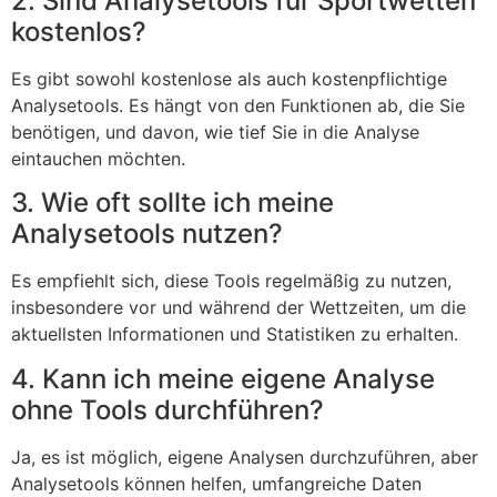
2. Sind Analysetools für Sportwetten
kostenlos?
Es gibt sowohl kostenlose als auch kostenpflichtige
Analysetools. Es hängt von den Funktionen ab, die Sie
benötigen, und davon, wie tief Sie in die Analyse
eintauchen möchten.
3. Wie oft sollte ich meine
Analysetools nutzen?
Es empfiehlt sich, diese Tools regelmäßig zu nutzen,
insbesondere vor und während der Wettzeiten, um die
aktuellsten Informationen und Statistiken zu erhalten.
4. Kann ich meine eigene Analyse
ohne Tools durchführen?
Ja, es ist möglich, eigene Analysen durchzuführen, aber
Analysetools können helfen, umfangreiche Daten