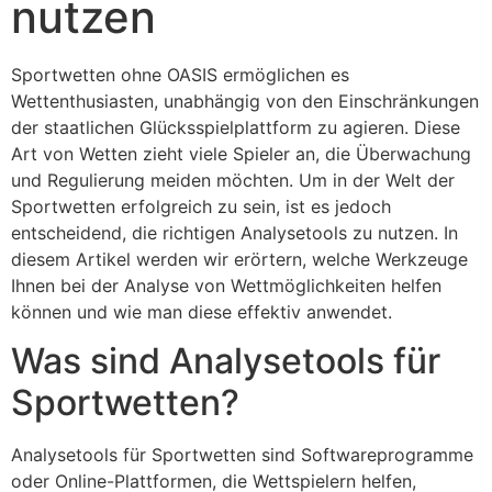
nutzen
Sportwetten ohne OASIS ermöglichen es
Wettenthusiasten, unabhängig von den Einschränkungen
der staatlichen Glücksspielplattform zu agieren. Diese
Art von Wetten zieht viele Spieler an, die Überwachung
und Regulierung meiden möchten. Um in der Welt der
Sportwetten erfolgreich zu sein, ist es jedoch
entscheidend, die richtigen Analysetools zu nutzen. In
diesem Artikel werden wir erörtern, welche Werkzeuge
Ihnen bei der Analyse von Wettmöglichkeiten helfen
können und wie man diese effektiv anwendet.
Was sind Analysetools für
Sportwetten?
Analysetools für Sportwetten sind Softwareprogramme
oder Online-Plattformen, die Wettspielern helfen,