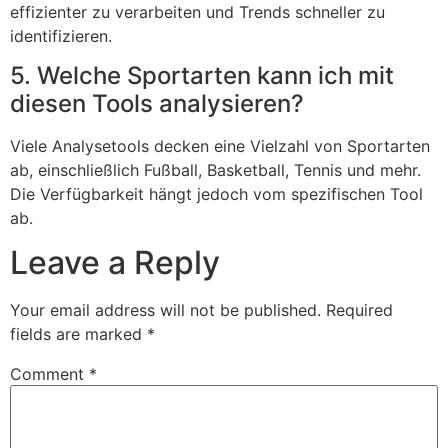
effizienter zu verarbeiten und Trends schneller zu
identifizieren.
5. Welche Sportarten kann ich mit
diesen Tools analysieren?
Viele Analysetools decken eine Vielzahl von Sportarten
ab, einschließlich Fußball, Basketball, Tennis und mehr.
Die Verfügbarkeit hängt jedoch vom spezifischen Tool
ab.
Leave a Reply
Your email address will not be published.
Required
fields are marked
*
Comment
*