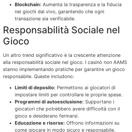
Blockchain:
Aumenta la trasparenza e la fiducia
nei giochi dal vivo, garantendo che ogni
transazione sia verificabile.
Responsabilità Sociale nel
Gioco
Un altro trend significativo è la crescente attenzione
alla responsabilità sociale nel gioco. I casinò non AAMS
stanno implementando pratiche per garantire un gioco
responsabile. Queste includono:
Limiti di deposito:
Permettono ai giocatori di
impostare limiti per controllare le proprie spese.
Programmi di autoesclusione:
Supportano i
giocatori che potrebbero avere difficoltà con il
gioco e desiderano fermarsi.
Educazione e risorse:
Offrono informazioni su
come giocare in modo sicuro e responsabile.