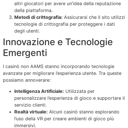
altri giocatori per avere un’idea della reputazione
della piattaforma.
Metodi di crittografia:
Assicurarsi che il sito utilizzi
tecnologie di crittografia per proteggere i dati
degli utenti.
Innovazione e Tecnologie
Emergenti
I casinò non AAMS stanno incorporando tecnologie
avanzate per migliorare l’esperienza utente. Tra queste
possiamo annoverare:
Intelligenza Artificiale:
Utilizzata per
personalizzare l’esperienza di gioco e supportare il
servizio clienti.
Realtà virtuale:
Alcuni casinò stanno esplorando
l’uso della VR per creare ambienti di gioco più
immersivi.