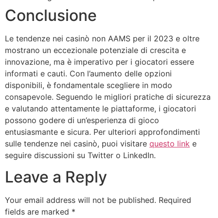
Conclusione
Le tendenze nei casinò non AAMS per il 2023 e oltre
mostrano un eccezionale potenziale di crescita e
innovazione, ma è imperativo per i giocatori essere
informati e cauti. Con l’aumento delle opzioni
disponibili, è fondamentale scegliere in modo
consapevole. Seguendo le migliori pratiche di sicurezza
e valutando attentamente le piattaforme, i giocatori
possono godere di un’esperienza di gioco
entusiasmante e sicura. Per ulteriori approfondimenti
sulle tendenze nei casinò, puoi visitare
questo link
e
seguire discussioni su Twitter o LinkedIn.
Leave a Reply
Your email address will not be published.
Required
fields are marked
*