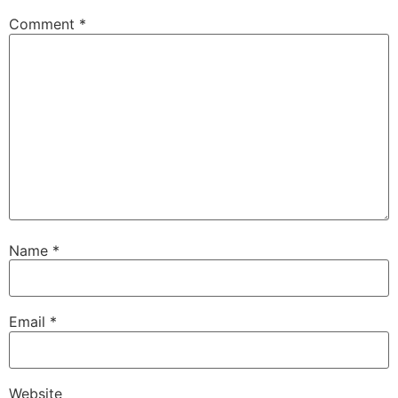
Comment
*
Name
*
Email
*
Website