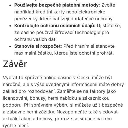
Používejte bezpečné platební metody:
Zvolte
například kreditní karty nebo elektronické
peněženky, které nabízejí dodatečné ochrany.
Kontrolujte ochranu osobních údajů:
Ujistěte se,
že casino používá šifrovací technologie pro
ochranu vašich dat.
Stanovte si rozpočet:
Před hraním si stanovte
maximální částku, kterou jste ochotni prohrát.
Závěr
Vybrat to správné online casino v Česku může být
náročné, ale s výše uvedenými informacemi máte dobrý
základ pro rozhodování. Zaměřte se na faktory jako
licencování, bonusy, herní nabídku a zákaznickou
podporu. Při správném výběru si můžete užít bezpečné
a zábavné herní zážitky. Nezapomeňte také sledovat
aktuální akce a bonusy, protože se situace na trhu
rychle mění.