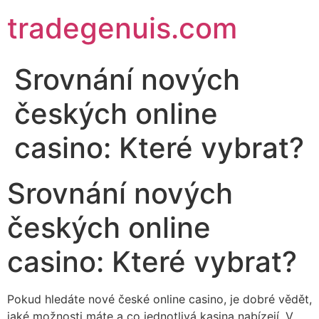
Skip
tradegenuis.com
to
content
Srovnání nových
českých online
casino: Které vybrat?
Srovnání nových
českých online
casino: Které vybrat?
Pokud hledáte nové české online casino, je dobré vědět,
jaké možnosti máte a co jednotlivá kasina nabízejí. V