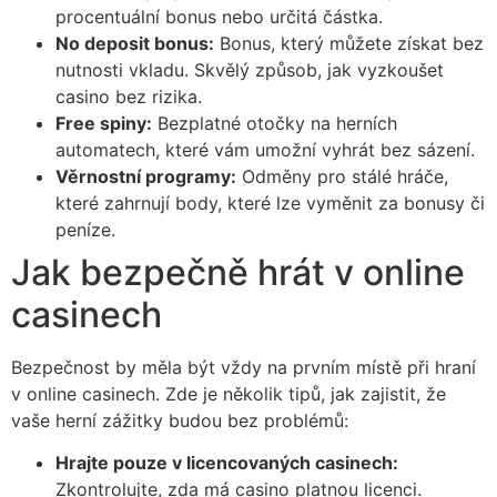
procentuální bonus nebo určitá částka.
No deposit bonus:
Bonus, který můžete získat bez
nutnosti vkladu. Skvělý způsob, jak vyzkoušet
casino bez rizika.
Free spiny:
Bezplatné otočky na herních
automatech, které vám umožní vyhrát bez sázení.
Věrnostní programy:
Odměny pro stálé hráče,
které zahrnují body, které lze vyměnit za bonusy či
peníze.
Jak bezpečně hrát v online
casinech
Bezpečnost by měla být vždy na prvním místě při hraní
v online casinech. Zde je několik tipů, jak zajistit, že
vaše herní zážitky budou bez problémů:
Hrajte pouze v licencovaných casinech:
Zkontrolujte, zda má casino platnou licenci.