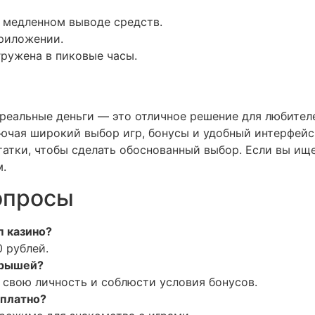
 медленном выводе средств.
риложении.
ружена в пиковые часы.
а реальные деньги — это отличное решение для любител
чая широкий выбор игр, бонусы и удобный интерфейс.
татки, чтобы сделать обоснованный выбор. Если вы ищ
.
опросы
п казино?
 рублей.
грышей?
свою личность и соблюсти условия бонусов.
сплатно?