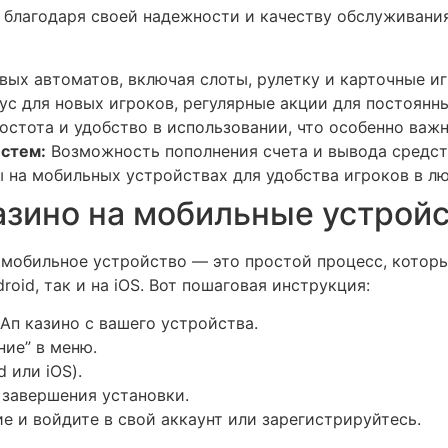
 благодаря своей надежности и качеству обслуживания
вых автоматов, включая слоты, рулетку и карточные иг
с для новых игроков, регулярные акции для постоянны
стота и удобство в использовании, что особенно важн
стем:
Возможность пополнения счета и вывода средст
 на мобильных устройствах для удобства игроков в лю
казино на мобильные устрой
мобильное устройство — это простой процесс, которы
oid, так и на iOS. Вот пошаговая инструкция:
Ап казино с вашего устройства.
ие” в меню.
 или iOS).
 завершения установки.
е и войдите в свой аккаунт или зарегистрируйтесь.