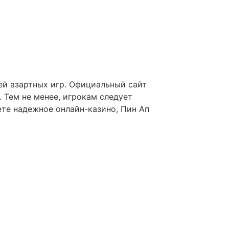
ей азартных игр. Официальный сайт
 Тем не менее, игрокам следует
ете надежное онлайн-казино, Пин Ап