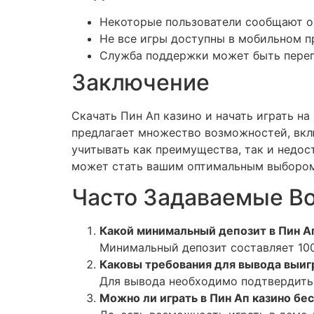
Некоторые пользователи сообщают о
Не все игры доступны в мобильном п
Служба поддержки может быть перег
Заключение
Скачать Пин Ап казино и начать играть н
предлагает множество возможностей, вклю
учитывать как преимущества, так и недос
может стать вашим оптимальным выбором
Часто Задаваемые В
Какой минимальный депозит в Пин А
Минимальный депозит составляет 100
Каковы требования для вывода выи
Для вывода необходимо подтвердить 
Можно ли играть в Пин Ап казино бе