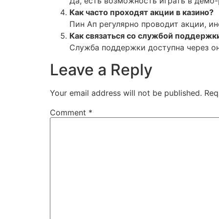
Да, есть возможность играть в демо
Как часто проходят акции в казино?
Пин Ап регулярно проводит акции, и
Как связаться со службой поддержк
Служба поддержки доступна через он
Leave a Reply
Your email address will not be published.
Req
Comment
*