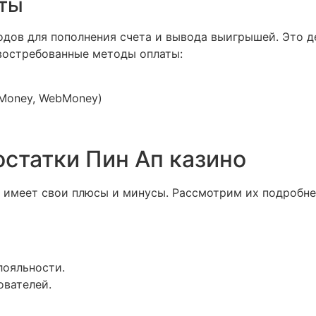
аты
одов для пополнения счета и вывода выигрышей. Это д
востребованные методы оплаты:
.Money, WebMoney)
статки Пин Ап казино
п имеет свои плюсы и минусы. Рассмотрим их подробне
лояльности.
ователей.