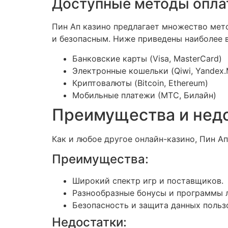
Доступные методы опл
Пин Ап казино предлагает множество мет
и безопасным. Ниже приведены наиболее 
Банковские карты (Visa, MasterCard)
Электронные кошельки (Qiwi, Yandex
Криптовалюты (Bitcoin, Ethereum)
Мобильные платежи (МТС, Билайн)
Преимущества и недо
Как и любое другое онлайн-казино, Пин А
Преимущества:
Широкий спектр игр и поставщиков.
Разнообразные бонусы и программы 
Безопасность и защита данных польз
Недостатки: