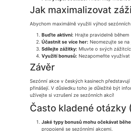
Jak maximalizovat záži
Abychom maximálně využili výhod sezónních ak
Buďte aktivní:
Hrajte pravidelně během a
Účastnit se více her:
Neomezujte se na je
Sdílejte zážitky:
Mluvte o svých zážitcích
Využití bonusů:
Nezapomeňte využívat d
Závěr
Sezónní akce v českých kasinech představují s
přinášejí. V důsledku toho je důležité být in
užívejte si vzrušení ze sezónních akcí!
Často kladené otázky 
Jaké typy bonusů mohu očekávat běhe
propojené se sezónními akcemi.