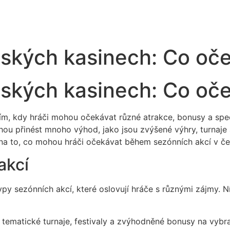
eských kasinech: Co oč
eských kasinech: Co oč
, kdy hráči mohou očekávat různé atrakce, bonusy a speciá
ou přinést mnoho výhod, jako jsou zvýšené výhry, turnaje
na to, co mohou hráči očekávat během sezónních akcí v česk
akcí
ypy sezónních akcí, které oslovují hráče s různými zájmy. 
 tematické turnaje, festivaly a zvýhodněné bonusy na vybra