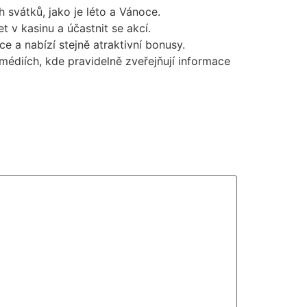
 svátků, jako je léto a Vánoce.
t v kasinu a účastnit se akcí.
 a nabízí stejně atraktivní bonusy.
 médiích, kde pravidelně zveřejňují informace