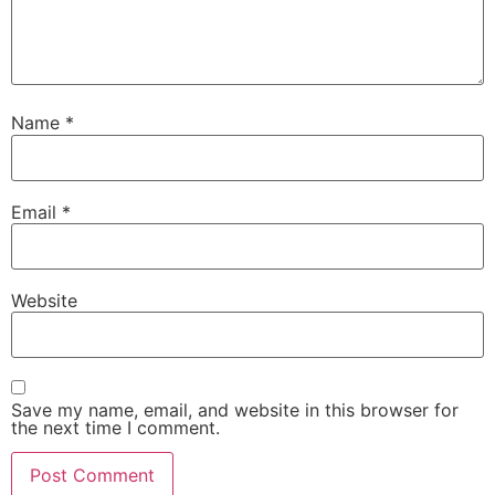
Name
*
Email
*
Website
Save my name, email, and website in this browser for
the next time I comment.