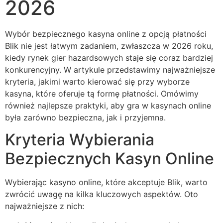
2026
Wybór bezpiecznego kasyna online z opcją płatności
Blik nie jest łatwym zadaniem, zwłaszcza w 2026 roku,
kiedy rynek gier hazardsowych staje się coraz bardziej
konkurencyjny. W artykule przedstawimy najważniejsze
kryteria, jakimi warto kierować się przy wyborze
kasyna, które oferuje tą formę płatności. Omówimy
również najlepsze praktyki, aby gra w kasynach online
była zarówno bezpieczna, jak i przyjemna.
Kryteria Wybierania
Bezpiecznych Kasyn Online
Wybierając kasyno online, które akceptuje Blik, warto
zwrócić uwagę na kilka kluczowych aspektów. Oto
najważniejsze z nich: