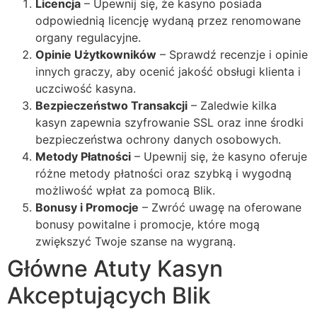
Licencja
– Upewnij się, że kasyno posiada
odpowiednią licencję wydaną przez renomowane
organy regulacyjne.
Opinie Użytkowników
– Sprawdź recenzje i opinie
innych graczy, aby ocenić jakość obsługi klienta i
uczciwość kasyna.
Bezpieczeństwo Transakcji
– Zaledwie kilka
kasyn zapewnia szyfrowanie SSL oraz inne środki
bezpieczeństwa ochrony danych osobowych.
Metody Płatności
– Upewnij się, że kasyno oferuje
różne metody płatności oraz szybką i wygodną
możliwość wpłat za pomocą Blik.
Bonusy i Promocje
– Zwróć uwagę na oferowane
bonusy powitalne i promocje, które mogą
zwiększyć Twoje szanse na wygraną.
Główne Atuty Kasyn
Akceptujących Blik