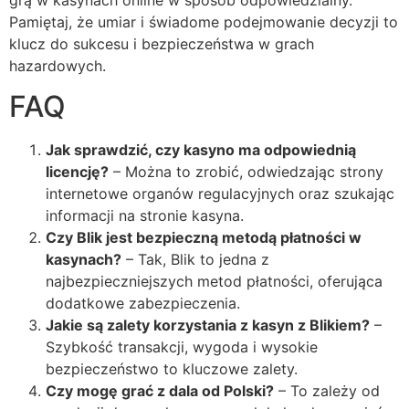
Pamiętaj, że umiar i świadome podejmowanie decyzji to
klucz do sukcesu i bezpieczeństwa w grach
hazardowych.
FAQ
Jak sprawdzić, czy kasyno ma odpowiednią
licencję?
– Można to zrobić, odwiedzając strony
internetowe organów regulacyjnych oraz szukając
informacji na stronie kasyna.
Czy Blik jest bezpieczną metodą płatności w
kasynach?
– Tak, Blik to jedna z
najbezpieczniejszych metod płatności, oferująca
dodatkowe zabezpieczenia.
Jakie są zalety korzystania z kasyn z Blikiem?
–
Szybkość transakcji, wygoda i wysokie
bezpieczeństwo to kluczowe zalety.
Czy mogę grać z dala od Polski?
– To zależy od