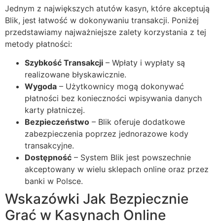
Jednym z największych atutów kasyn, które akceptują
Blik, jest łatwość w dokonywaniu transakcji. Poniżej
przedstawiamy najważniejsze zalety korzystania z tej
metody płatności:
Szybkość Transakcji
– Wpłaty i wypłaty są
realizowane błyskawicznie.
Wygoda
– Użytkownicy mogą dokonywać
płatności bez konieczności wpisywania danych
karty płatniczej.
Bezpieczeństwo
– Blik oferuje dodatkowe
zabezpieczenia poprzez jednorazowe kody
transakcyjne.
Dostępność
– System Blik jest powszechnie
akceptowany w wielu sklepach online oraz przez
banki w Polsce.
Wskazówki Jak Bezpiecznie
Grać w Kasynach Online