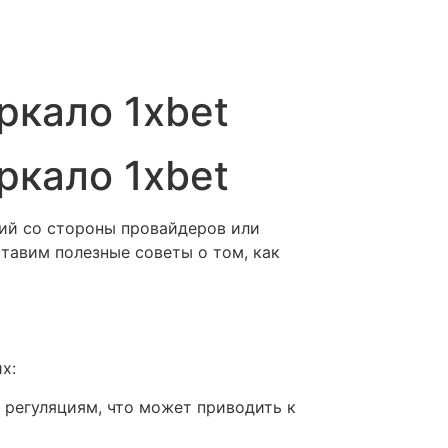
ркало 1xbet
ркало 1xbet
ний со стороны провайдеров или
тавим полезные советы о том, как
х:
 регуляциям, что может приводить к