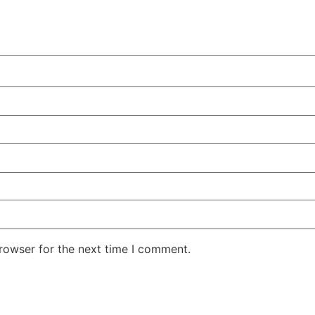
rowser for the next time I comment.