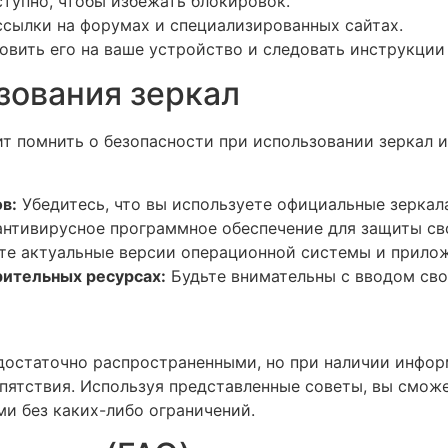
ступно, чтобы избежать блокировок.
ссылки на форумах и специализированных сайтах.
овить его на ваше устройство и следовать инструкции 
зования зеркал
т помнить о безопасности при использовании зеркал и
в:
Убедитесь, что вы используете официальные зеркала
антивирусное программное обеспечение для защиты св
те актуальные версии операционной системы и прило
рительных ресурсах:
Будьте внимательны с вводом сво
 достаточно распространенными, но при наличии инфор
епятствия. Используя представленные советы, вы сможе
и без каких-либо ограничений.