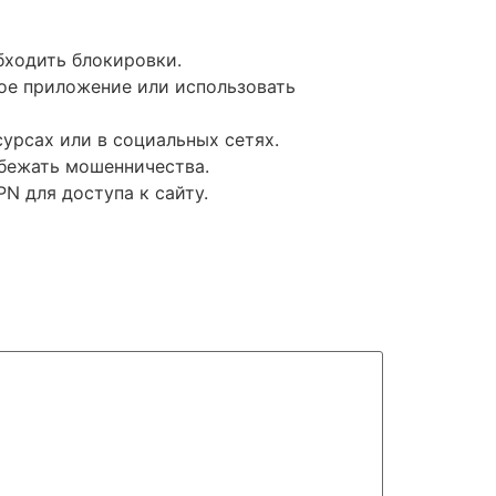
бходить блокировки.
ое приложение или использовать
урсах или в социальных сетях.
бежать мошенничества.
N для доступа к сайту.