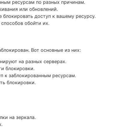
ным ресурсам по разных причинам.
живания или обновлений.
 блокировать доступ к вашему ресурсу.
 способов обойти их.
блокирован. Вот основные из них:
нируют на разных серверах.
ти блокировки.
п к заблокированным ресурсам.
ть блокировки.
лки на зеркала.
х.