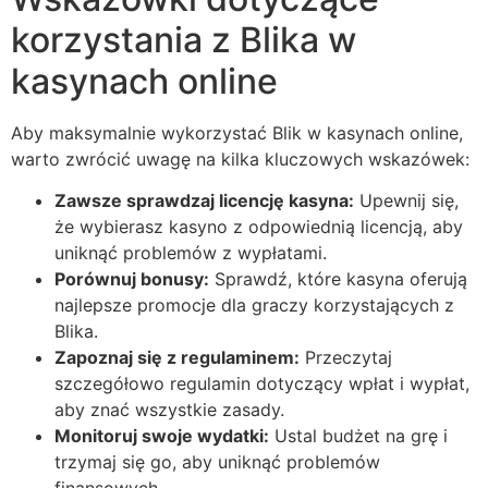
korzystania z Blika w
kasynach online
Aby maksymalnie wykorzystać Blik w kasynach online,
warto zwrócić uwagę na kilka kluczowych wskazówek:
Zawsze sprawdzaj licencję kasyna:
Upewnij się,
że wybierasz kasyno z odpowiednią licencją, aby
uniknąć problemów z wypłatami.
Porównuj bonusy:
Sprawdź, które kasyna oferują
najlepsze promocje dla graczy korzystających z
Blika.
Zapoznaj się z regulaminem:
Przeczytaj
szczegółowo regulamin dotyczący wpłat i wypłat,
aby znać wszystkie zasady.
Monitoruj swoje wydatki:
Ustal budżet na grę i
trzymaj się go, aby uniknąć problemów
finansowych.