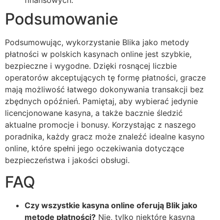
Podsumowanie
Podsumowując, wykorzystanie Blika jako metody
płatności w polskich kasynach online jest szybkie,
bezpieczne i wygodne. Dzięki rosnącej liczbie
operatorów akceptujących tę formę płatności, gracze
mają możliwość łatwego dokonywania transakcji bez
zbędnych opóźnień. Pamiętaj, aby wybierać jedynie
licencjonowane kasyna, a także bacznie śledzić
aktualne promocje i bonusy. Korzystając z naszego
poradnika, każdy gracz może znaleźć idealne kasyno
online, które spełni jego oczekiwania dotyczące
bezpieczeństwa i jakości obsługi.
FAQ
Czy wszystkie kasyna online oferują Blik jako
metodę płatności?
Nie, tylko niektóre kasyna