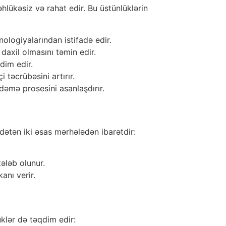
əhlükəsiz və rahat edir. Bu üstünlüklərin
ologiyalarından istifadə edir.
daxil olmasını təmin edir.
dim edir.
 təcrübəsini artırır.
dəmə prosesini asanlaşdırır.
dətən iki əsas mərhələdən ibarətdir:
tələb olunur.
anı verir.
üklər də təqdim edir: