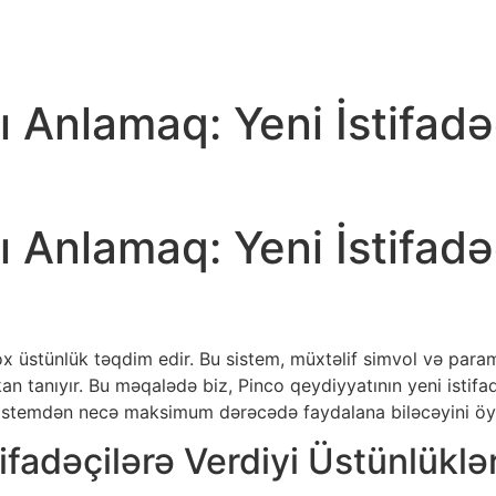
ı Anlamaq: Yeni İstifadə
ı Anlamaq: Yeni İstifadə
çox üstünlük təqdim edir. Bu sistem, müxtəlif simvol və para
n tanıyır. Bu məqalədə biz, Pinco qeydiyyatının yeni istifad
 sistemdən necə maksimum dərəcədə faydalana biləcəyini öyr
ifadəçilərə Verdiyi Üstünlüklə