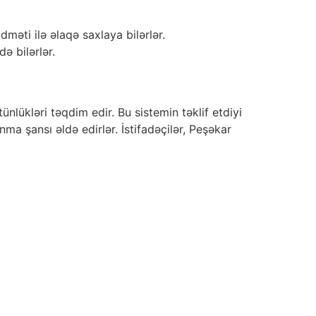
əti ilə əlaqə saxlaya bilərlər.
də bilərlər.
ünlükləri təqdim edir. Bu sistemin təklif etdiyi
ma şansı əldə edirlər. İstifadəçilər, Peşəkar