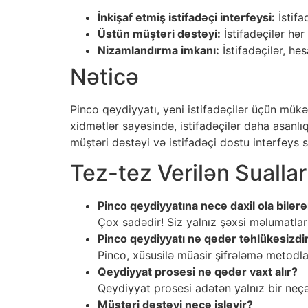
İnkişaf etmiş istifadəçi interfeysi:
İstifa
Üstün müştəri dəstəyi:
İstifadəçilər hə
Nizamlandırma imkanı:
İstifadəçilər, hes
Nəticə
Pinco qeydiyyatı, yeni istifadəçilər üçün mükəm
xidmətlər sayəsində, istifadəçilər daha asanlı
müştəri dəstəyi və istifadəçi dostu interfeys
Tez-tez Verilən Suallar
Pinco qeydiyyatına necə daxil ola bilər
Çox sadədir! Siz yalnız şəxsi məlumatları
Pinco qeydiyyatı nə qədər təhlükəsizdi
Pinco, xüsusilə müasir şifrələmə metodla
Qeydiyyat prosesi nə qədər vaxt alır?
Qeydiyyat prosesi adətən yalnız bir neçə
Müştəri dəstəyi necə işləyir?