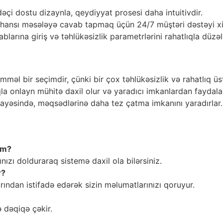
dəçi dostu dizaynla, qeydiyyat prosesi daha intuitivdir.
r hansı məsələyə cavab tapmaq üçün 24/7 müştəri dəstəyi xidm
ablarına giriş və təhlükəsizlik parametrlərini rahatlıqla düzəl
məl bir seçimdir, çünki bir çox təhlükəsizlik və rahatlıq üst
qla onlayn mühitə daxil olur və yaradıcı imkanlardan faydalan
 sayəsində, məqsədlərinə daha tez çatma imkanını yaradırlar.
əm?
nızı dolduraraq sistemə daxil ola bilərsiniz.
r?
rından istifadə edərək sizin məlumatlarınızı qoruyur.
 dəqiqə çəkir.