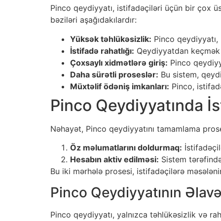
Pinco qeydiyyatı, istifadəçiləri üçün bir çox ü
bəziləri aşağıdakılardır:
Yüksək təhlükəsizlik:
Pinco qeydiyyatı, 
İstifadə rahatlığı:
Qeydiyyatdan keçmək pro
Çoxsaylı xidmətlərə giriş:
Pinco qeydiyya
Daha sürətli proseslər:
Bu sistem, qeydiy
Müxtəlif ödəniş imkanları:
Pinco, istifad
Pinco Qeydiyyatında İs
Nəhayət, Pinco qeydiyyatını tamamlama prosesi
Öz məlumatlarını doldurmaq:
İstifadəçil
Hesabın aktiv edilməsi:
Sistem tərəfindən
Bu iki mərhələ prosesi, istifadəçilərə məsələ
Pinco Qeydiyyatının Əlavə
Pinco qeydiyyatı, yalnızca təhlükəsizlik və ra