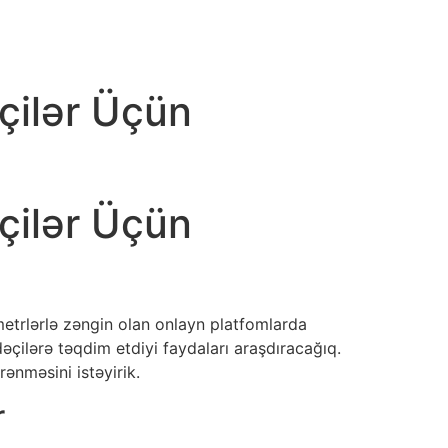
çilər Üçün
çilər Üçün
metrlərlə zəngin olan onlayn platfomlarda
əçilərə təqdim etdiyi faydaları araşdıracağıq.
ənməsini istəyirik.
r