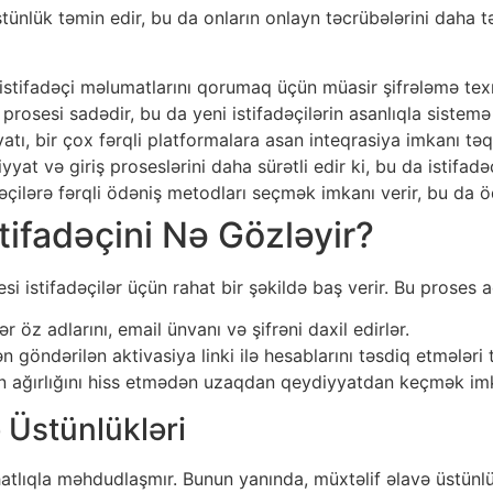
stünlük təmin edir, bu da onların onlayn təcrübələrini daha t
istifadəçi məlumatlarını qorumaq üçün müasir şifrələmə texn
sesi sadədir, bu da yeni istifadəçilərin asanlıqla sistemə 
tı, bir çox fərqli platformalara asan inteqrasiya imkanı təq
yat və giriş proseslərini daha sürətli edir ki, bu da istifadəçi
əçilərə fərqli ödəniş metodları seçmək imkanı verir, bu da ö
tifadəçini Nə Gözləyir?
 istifadəçilər üçün rahat bir şəkildə baş verir. Bu proses a
ər öz adlarını, email ünvanı və şifrəni daxil edirlər.
 göndərilən aktivasiya linki ilə hesablarını təsdiq etmələri 
nin ağırlığını hiss etmədən uzaqdan qeydiyyatdan keçmək imk
 Üstünlükləri
hatlıqla məhdudlaşmır. Bunun yanında, müxtəlif əlavə üstünl