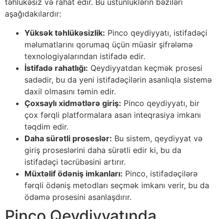
təhlükəsiz və rahat edir. Bu üstünlüklərin bəziləri
aşağıdakılardır:
Yüksək təhlükəsizlik:
Pinco qeydiyyatı, istifadəçi
məlumatlarını qorumaq üçün müasir şifrələmə
texnologiyalarından istifadə edir.
İstifadə rahatlığı:
Qeydiyyatdan keçmək prosesi
sadədir, bu da yeni istifadəçilərin asanlıqla sistemə
daxil olmasını təmin edir.
Çoxsaylı xidmətlərə giriş:
Pinco qeydiyyatı, bir
çox fərqli platformalara asan inteqrasiya imkanı
təqdim edir.
Daha sürətli proseslər:
Bu sistem, qeydiyyat və
giriş proseslərini daha sürətli edir ki, bu da
istifadəçi təcrübəsini artırır.
Müxtəlif ödəniş imkanları:
Pinco, istifadəçilərə
fərqli ödəniş metodları seçmək imkanı verir, bu da
ödəmə prosesini asanlaşdırır.
Pinco Qeydiyyatında