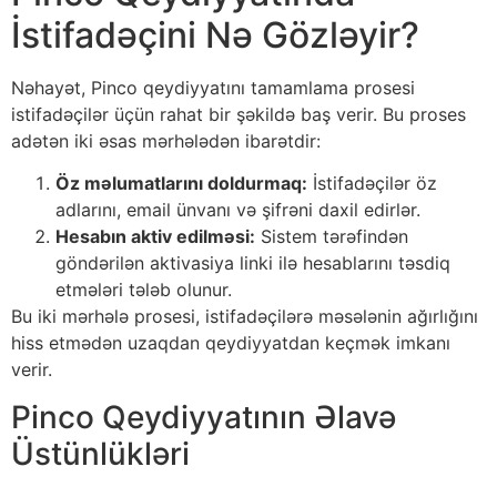
İstifadəçini Nə Gözləyir?
Nəhayət, Pinco qeydiyyatını tamamlama prosesi
istifadəçilər üçün rahat bir şəkildə baş verir. Bu proses
adətən iki əsas mərhələdən ibarətdir:
Öz məlumatlarını doldurmaq:
İstifadəçilər öz
adlarını, email ünvanı və şifrəni daxil edirlər.
Hesabın aktiv edilməsi:
Sistem tərəfindən
göndərilən aktivasiya linki ilə hesablarını təsdiq
etmələri tələb olunur.
Bu iki mərhələ prosesi, istifadəçilərə məsələnin ağırlığını
hiss etmədən uzaqdan qeydiyyatdan keçmək imkanı
verir.
Pinco Qeydiyyatının Əlavə
Üstünlükləri