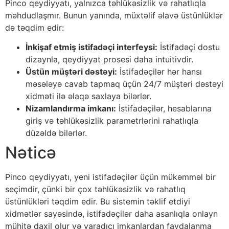
Pinco qeydiyyatı, yalnızca təhlükəsizlik və rahatlıqla
məhdudlaşmır. Bunun yanında, müxtəlif əlavə üstünlüklər
də təqdim edir:
İnkişaf etmiş istifadəçi interfeysi:
İstifadəçi dostu
dizaynla, qeydiyyat prosesi daha intuitivdir.
Üstün müştəri dəstəyi:
İstifadəçilər hər hansı
məsələyə cavab tapmaq üçün 24/7 müştəri dəstəyi
xidməti ilə əlaqə saxlaya bilərlər.
Nizamlandırma imkanı:
İstifadəçilər, hesablarına
giriş və təhlükəsizlik parametrlərini rahatlıqla
düzəldə bilərlər.
Nəticə
Pinco qeydiyyatı, yeni istifadəçilər üçün mükəmməl bir
seçimdir, çünki bir çox təhlükəsizlik və rahatlıq
üstünlükləri təqdim edir. Bu sistemin təklif etdiyi
xidmətlər sayəsində, istifadəçilər daha asanlıqla onlayn
mühitə daxil olur və yaradıcı imkanlardan faydalanma