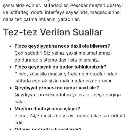
şansı əldə edirlər. İstifadəçilər, Peşəkar müştəri dəstəyi
və istifadəçi dostu interfeys sayəsində, məqsədlərinə
daha tez çatma imkanını yaradırlar.
Tez-tez Verilən Suallar
Pinco qeydiyyatına necə daxil ola bilərəm?
Çox sadədir! Siz yalnız şəxsi məlumatlarınızı
dolduraraq sistemə daxil ola bilərsiniz.
Pinco qeydiyyatı nə qədər təhlükəsizdir?
Pinco, xüsusilə müasir şifrələmə metodlarından
istifadə edərək sizin məlumatlarınızı qoruyur.
Qeydiyyat prosesi nə qədər vaxt alır?
Qeydiyyat prosesi adətən yalnız bir neçə dəqiqə
çəkir.
Müştəri dəstəyi necə işləyir?
Pinco, 24/7 müştəri dəstəyi xidməti ilə sizə xidmət
edir.
Ödəniş metodları hansılardır?