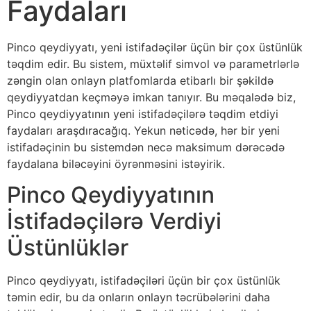
Faydaları
Pinco qeydiyyatı, yeni istifadəçilər üçün bir çox üstünlük
təqdim edir. Bu sistem, müxtəlif simvol və parametrlərlə
zəngin olan onlayn platfomlarda etibarlı bir şəkildə
qeydiyyatdan keçməyə imkan tanıyır. Bu məqalədə biz,
Pinco qeydiyyatının yeni istifadəçilərə təqdim etdiyi
faydaları araşdıracağıq. Yekun nəticədə, hər bir yeni
istifadəçinin bu sistemdən necə maksimum dərəcədə
faydalana biləcəyini öyrənməsini istəyirik.
Pinco Qeydiyyatının
İstifadəçilərə Verdiyi
Üstünlüklər
Pinco qeydiyyatı, istifadəçiləri üçün bir çox üstünlük
təmin edir, bu da onların onlayn təcrübələrini daha