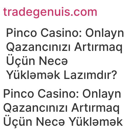
Skip
tradegenuis.com
to
content
Pinco Casino: Onlayn
Qazancınızı Artırmaq
Üçün Necə
Yükləmək Lazımdır?
Pinco Casino: Onlayn
Qazancınızı Artırmaq
Üçün Necə Yükləmək