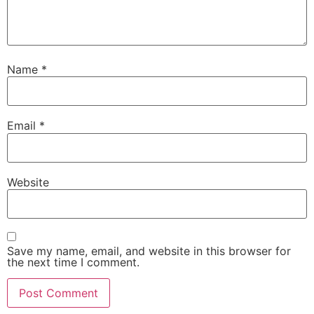
Name
*
Email
*
Website
Save my name, email, and website in this browser for
the next time I comment.