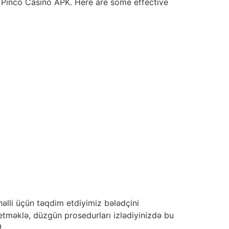
e Pinco Casino APK. Here are some effective
həlli üçün təqdim etdiyimiz bələdçini
etməklə, düzgün prosedurları izlədiyinizdə bu
!