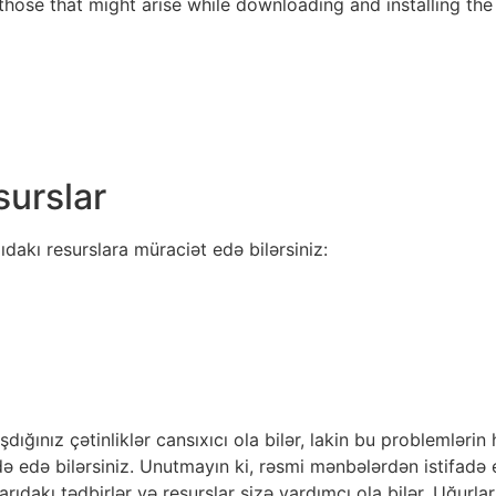
hose that might arise while downloading and installing th
urslar
ıdakı resurslara müraciət edə bilərsiniz:
ğınız çətinliklər cansıxıcı ola bilər, lakin bu problemlərin 
ə edə bilərsiniz. Unutmayın ki, rəsmi mənbələrdən istifadə 
arıdakı tədbirlər və resurslar sizə yardımçı ola bilər. Uğurlar