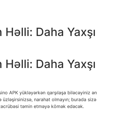
Həlli: Daha Yaxşı
Həlli: Daha Yaxşı
sino APK yükləyərkən qarşılaşa biləcəyiniz ən
 üzləşirsinizsə, narahat olmayın; burada sizə
ə təcrübəsi təmin etməyə kömək edəcək.