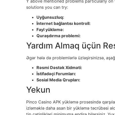
Y above mentioned problems particularly on t
solutions you can try:
Uyğunsuzluq:
İnternet bağlantısı kontroll:
Fayl yükləmə:
Quraşdırma problemi:
Yardım Almaq üçün Res
Əgər hələ də problemlərlə üzləşirsinizsə, aşağ
Rəsmi Dəstək Xidməti:
İstifadəçi Forumları:
Sosial Media Qrupları:
Yekun
Pinco Casino APK yükləmə prosesində qarşılaşdı
izləməklə daha asan bir yükləmə təcrübəsi əld
tip çətinlikləri minimuma endirə bilərsiniz. Yux