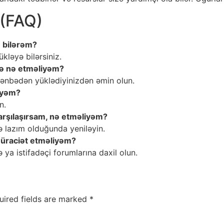
 (FAQ)
ə bilərəm?
kləyə bilərsiniz.
sə nə etməliyəm?
 mənbədən yüklədiyinizdən əmin olun.
liyəm?
n.
qarşılaşırsam, nə etməliyəm?
və lazım olduğunda yeniləyin.
müraciət etməliyəm?
ya istifadəçi forumlarına daxil olun.
uired fields are marked
*