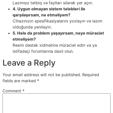
Lazımsız tətbiq və faylları silərək yer açın.
4. Uygun olmayan sistem tələbləri ilə
qarşılaşırsam, nə etməliyəm?
Cihazınızın spesifikasiyalarını yoxlayın və lazım
olduğunda yeniləyin.
5. Hələ də problem yaşayırsam, nəyə müraciət
etməliyəm?
Rəsmi dəstək xidmətinə müraciət edin və ya
istifadəçi forumlarına daxil olun.
Leave a Reply
Your email address will not be published.
Required
fields are marked
*
Comment
*