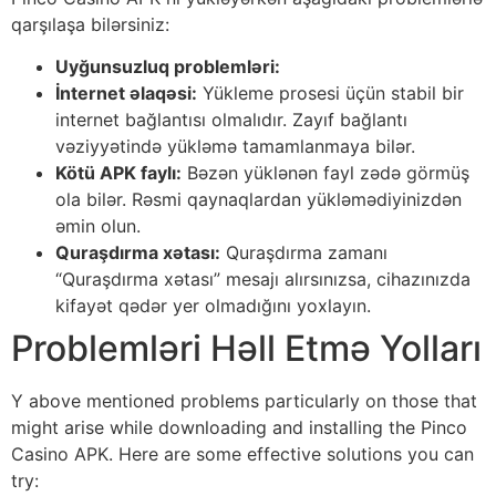
qarşılaşa bilərsiniz:
Uyğunsuzluq problemləri:
İnternet əlaqəsi:
Yükleme prosesi üçün stabil bir
internet bağlantısı olmalıdır. Zayıf bağlantı
vəziyyətində yükləmə tamamlanmaya bilər.
Kötü APK faylı:
Bəzən yüklənən fayl zədə görmüş
ola bilər. Rəsmi qaynaqlardan yükləmədiyinizdən
əmin olun.
Quraşdırma xətası:
Quraşdırma zamanı
“Quraşdırma xətası” mesajı alırsınızsa, cihazınızda
kifayət qədər yer olmadığını yoxlayın.
Problemləri Həll Etmə Yolları
Y above mentioned problems particularly on those that
might arise while downloading and installing the Pinco
Casino APK. Here are some effective solutions you can
try: