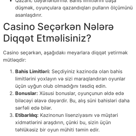
Qazanc dəyərləndirmə: Bahis limitlərini başa
düşmək, oyunçulara qazandıqları pulların ölçümünü
asanlaşdırır.
Casino Seçərkən Nələrə
Diqqət Etməlisiniz?
Casino seçərkən, aşağıdakı meyarlara diqqət yetirmək
mütləqdir:
Bahis Limitləri:
Seçdiyiniz kazinoda olan bahis
limitlərini yoxlayın və sizi maraqlandıran oyunlar
üçün uyğun olub olmadığını təsdiq edin.
Bonuslar:
Xüsusi bonuslar, oyunçunun əldə edə
biləcəyi əlavə dəyərdir. Bu, alış süni bahisləri daha
sərfəli edə bilər.
Etibarlılıq:
Kazinonun lisenziyasını və müştəri
xidmətlərini araşdırın, çünki bu, sizin üçün
təhlükəsiz bir oyun mühiti təmin edir.