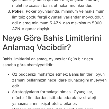
mühitinə əsasən bahis etmələri mümkündür.
Poker:
Poker oyunlarında, minimum və maksimum
limitsiz çoxlu fərqli oyunsal variantlar mövcuddur,
adi olaraq minimum 5 AZN-dən maksimum 5000
AZN-ə qədər dəyişir.
Nəyə Görə Bahis Limitlərini
Anlamaq Vacibdir?
Bahis limitlərini anlamaq, oyunçular üçün bir neçə
səbəbə görə əhəmiyyətlidir:
Öz büdcənizi mühafizə etmək: Bahis limitləri, oyun
zamanı pullarınızın necə idarə olunacağını müəyyən
edir.
Strategiyaların formalaşdırılması: Oyunçular,
müxtəlif limitlərdən istifadə edərək öz strateji
yanaşmalarını inkişaf etdirə bilərlər.