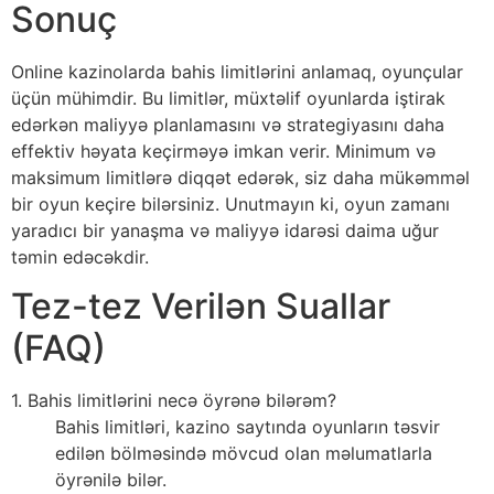
Sonuç
Online kazinolarda bahis limitlərini anlamaq, oyunçular
üçün mühimdir. Bu limitlər, müxtəlif oyunlarda iştirak
edərkən maliyyə planlamasını və strategiyasını daha
effektiv həyata keçirməyə imkan verir. Minimum və
maksimum limitlərə diqqət edərək, siz daha mükəmməl
bir oyun keçire bilərsiniz. Unutmayın ki, oyun zamanı
yaradıcı bir yanaşma və maliyyə idarəsi daima uğur
təmin edəcəkdir.
Tez-tez Verilən Suallar
(FAQ)
1. Bahis limitlərini necə öyrənə bilərəm?
Bahis limitləri, kazino saytında oyunların təsvir
edilən bölməsində mövcud olan məlumatlarla
öyrənilə bilər.