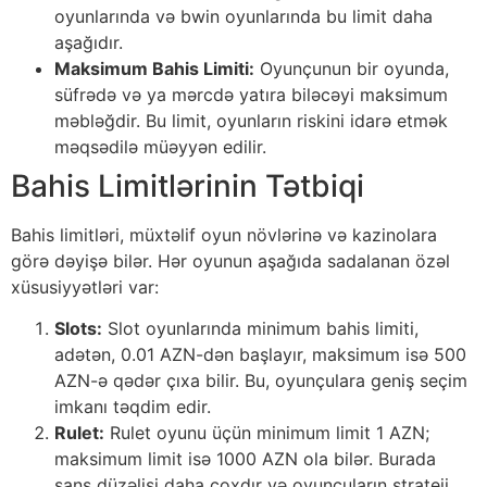
oyunlarında və bwin oyunlarında bu limit daha
aşağıdır.
Maksimum Bahis Limiti:
Oyunçunun bir oyunda,
süfrədə və ya mərcdə yatıra biləcəyi maksimum
məbləğdir. Bu limit, oyunların riskini idarə etmək
məqsədilə müəyyən edilir.
Bahis Limitlərinin Tətbiqi
Bahis limitləri, müxtəlif oyun növlərinə və kazinolara
görə dəyişə bilər. Hər oyunun aşağıda sadalanan özəl
xüsusiyyətləri var:
Slots:
Slot oyunlarında minimum bahis limiti,
adətən, 0.01 AZN-dən başlayır, maksimum isə 500
AZN-ə qədər çıxa bilir. Bu, oyunçulara geniş seçim
imkanı təqdim edir.
Rulet:
Rulet oyunu üçün minimum limit 1 AZN;
maksimum limit isə 1000 AZN ola bilər. Burada
şans düzəlişi daha çoxdır və oyunçuların strateji