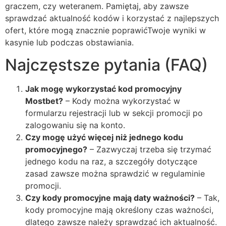
graczem, czy weteranem. Pamiętaj, aby zawsze
sprawdzać aktualność kodów i korzystać z najlepszych
ofert, które mogą znacznie poprawićTwoje wyniki w
kasynie lub podczas obstawiania.
Najczęstsze pytania (FAQ)
Jak mogę wykorzystać kod promocyjny
Mostbet?
– Kody można wykorzystać w
formularzu rejestracji lub w sekcji promocji po
zalogowaniu się na konto.
Czy mogę użyć więcej niż jednego kodu
promocyjnego?
– Zazwyczaj trzeba się trzymać
jednego kodu na raz, a szczegóły dotyczące
zasad zawsze można sprawdzić w regulaminie
promocji.
Czy kody promocyjne mają daty ważności?
– Tak,
kody promocyjne mają określony czas ważności,
dlatego zawsze należy sprawdzać ich aktualność.