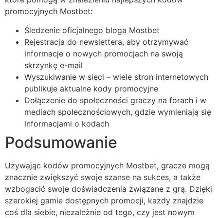
promocyjnych Mostbet:
Śledzenie oficjalnego bloga Mostbet
Rejestracja do newslettera, aby otrzymywać
informacje o nowych promocjach na swoją
skrzynkę e-mail
Wyszukiwanie w sieci – wiele stron internetowych
publikuje aktualne kody promocyjne
Dołączenie do społeczności graczy na forach i w
mediach społecznościowych, gdzie wymieniają się
informacjami o kodach
Podsumowanie
Używając kodów promocyjnych Mostbet, gracze mogą
znacznie zwiększyć swoje szanse na sukces, a także
wzbogacić swoje doświadczenia związane z grą. Dzięki
szerokiej gamie dostępnych promocji, każdy znajdzie
coś dla siebie, niezależnie od tego, czy jest nowym