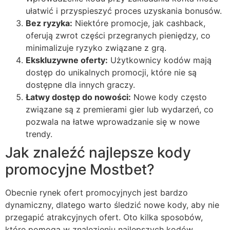
ułatwić i przyspieszyć proces uzyskania bonusów.
Bez ryzyka:
Niektóre promocje, jak cashback,
oferują zwrot części przegranych pieniędzy, co
minimalizuje ryzyko związane z grą.
Ekskluzywne oferty:
Użytkownicy kodów mają
dostęp do unikalnych promocji, które nie są
dostępne dla innych graczy.
Łatwy dostęp do nowości:
Nowe kody często
związane są z premierami gier lub wydarzeń, co
pozwala na łatwe wprowadzanie się w nowe
trendy.
Jak znaleźć najlepsze kody
promocyjne Mostbet?
Obecnie rynek ofert promocyjnych jest bardzo
dynamiczny, dlatego warto śledzić nowe kody, aby nie
przegapić atrakcyjnych ofert. Oto kilka sposobów,
które pomogą w znalezieniu najlepszych kodów