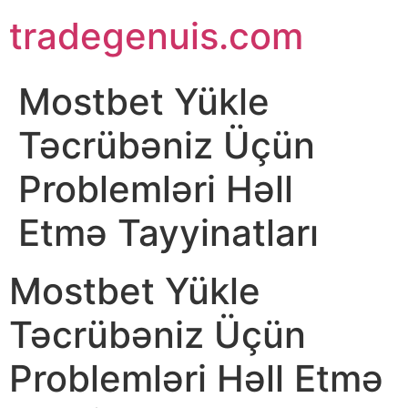
Skip
tradegenuis.com
to
content
Mostbet Yükle
Təcrübəniz Üçün
Problemləri Həll
Etmə Tayyinatları
Mostbet Yükle
Təcrübəniz Üçün
Problemləri Həll Etmə