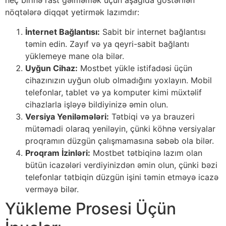
heç birinə rast gəlməmək üçün aşağıda göstərilən
nöqtələrə diqqət yetirmək lazımdır:
İnternet Bağlantısı:
Sabit bir internet bağlantısı
təmin edin. Zayıf və ya qeyri-sabit bağlantı
yüklemeye mane ola bilər.
Uyğun Cihaz:
Mostbet yükle istifadəsi üçün
cihazınızın uyğun olub olmadığını yoxlayın. Mobil
telefonlar, tablet və ya komputer kimi müxtəlif
cihazlarla işləyə bildiyinizə əmin olun.
Versiya Yeniləmələri:
Tətbiqi və ya brauzeri
mütəmadi olaraq yeniləyin, çünki köhnə versiyalar
proqramın düzgün çalışmamasına səbəb ola bilər.
Proqram İzinləri:
Mostbet tətbiqinə lazım olan
bütün icazələri verdiyinizdən əmin olun, çünki bəzi
telefonlar tətbiqin düzgün işini təmin etməyə icazə
verməyə bilər.
Yükleme Prosesi Üçün