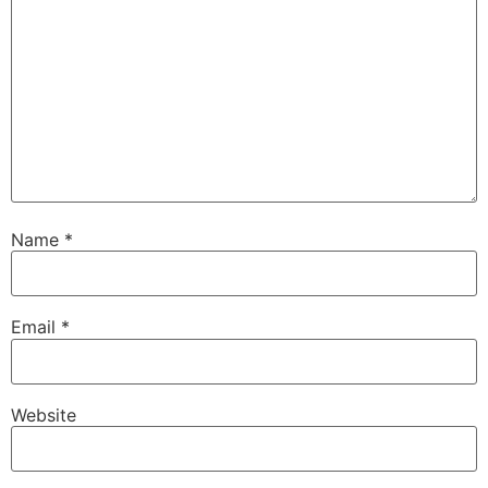
Name
*
Email
*
Website