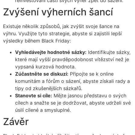
reinvestování části svých výher zpět do sázení.
Zvýšení výherních šancí
Existuje několik způsobů, jak zvýšit svoje šance na
výhru. Využijte tyto strategie, abyste si zajistili lepší
výsledky během Black Friday:
Vyhledávejte hodnotné sázky:
Identifikujte sázky,
které mají vyšší pravděpodobnost vítězství než je
vypsaná kurzová hodnota.
Zúčastněte se diskuzí:
Připojte se k online
komunitám a fórům o sázení, abyste získali rady a
tipy od zkušenějších sázkařů.
Stanovte si cíle:
Mějte jasnou představu o svých
cílech a snažte se je dodržovat, abyste udrželi své
úsilí cílené a smysluplné.
Závěr