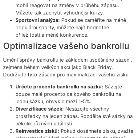
mohli reagovat na změny v průběhu zápasu.
Můžete tak zachytit výhodnější kurzy.
Sportovní analýza:
Pokud se zaměříte na méně
populární sporty, můžete najít hodnotné
příležitosti a méně konkurence.
Optimalizace vašeho bankrollu
Umění správy bankrollu je základem úspěšného sázení,
zejména během velkých akcí jako Black Friday.
Dodržujte tyto zásady pro maximalizaci vašeho zisku:
Určete procento bankrollu na sázku:
Sázejte
pouze malé procento celkového bankrollu na
jednu sázku, obvykle mezi 1-5%.
Diverzifikace sázek:
Nesázejte všechny
prostředky na jeden zápas. Rozdělte své sázky na
několik různých událostí.
Reinvestice zisků:
Pokud dosáhnete zisku, zvažte