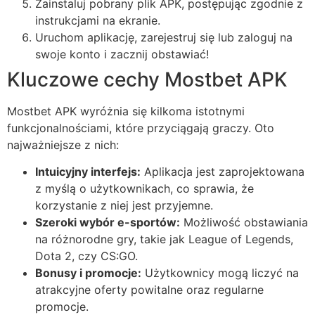
Zainstaluj pobrany plik APK, postępując zgodnie z
instrukcjami na ekranie.
Uruchom aplikację, zarejestruj się lub zaloguj na
swoje konto i zacznij obstawiać!
Kluczowe cechy Mostbet APK
Mostbet APK wyróżnia się kilkoma istotnymi
funkcjonalnościami, które przyciągają graczy. Oto
najważniejsze z nich:
Intuicyjny interfejs:
Aplikacja jest zaprojektowana
z myślą o użytkownikach, co sprawia, że
korzystanie z niej jest przyjemne.
Szeroki wybór e-sportów:
Możliwość obstawiania
na różnorodne gry, takie jak League of Legends,
Dota 2, czy CS:GO.
Bonusy i promocje:
Użytkownicy mogą liczyć na
atrakcyjne oferty powitalne oraz regularne
promocje.