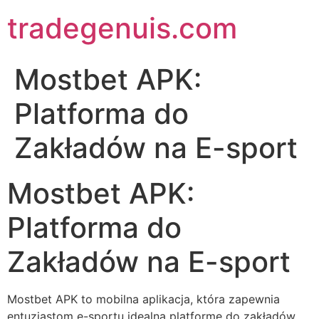
Skip
tradegenuis.com
to
content
Mostbet APK:
Platforma do
Zakładów na E-sport
Mostbet APK:
Platforma do
Zakładów na E-sport
Mostbet APK to mobilna aplikacja, która zapewnia
entuzjastom e-sportu idealną platformę do zakładów.