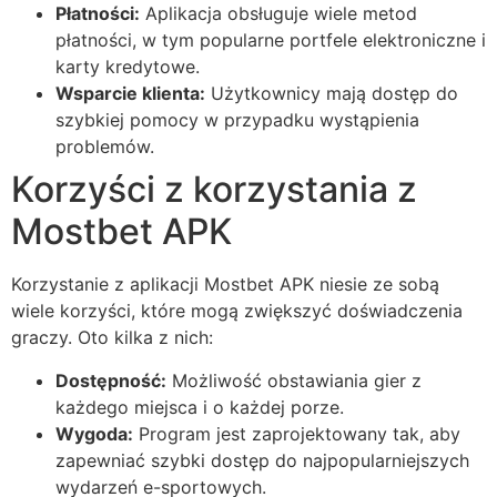
Płatności:
Aplikacja obsługuje wiele metod
płatności, w tym popularne portfele elektroniczne i
karty kredytowe.
Wsparcie klienta:
Użytkownicy mają dostęp do
szybkiej pomocy w przypadku wystąpienia
problemów.
Korzyści z korzystania z
Mostbet APK
Korzystanie z aplikacji Mostbet APK niesie ze sobą
wiele korzyści, które mogą zwiększyć doświadczenia
graczy. Oto kilka z nich:
Dostępność:
Możliwość obstawiania gier z
każdego miejsca i o każdej porze.
Wygoda:
Program jest zaprojektowany tak, aby
zapewniać szybki dostęp do najpopularniejszych
wydarzeń e-sportowych.