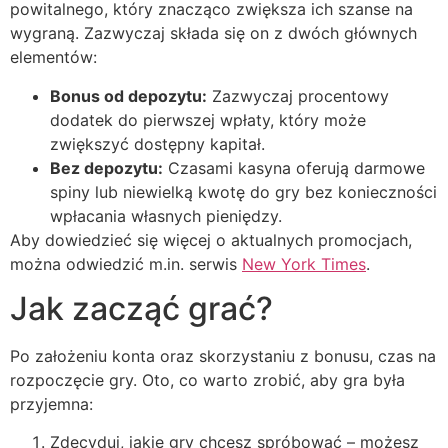
powitalnego, który znacząco zwiększa ich szanse na
wygraną. Zazwyczaj składa się on z dwóch głównych
elementów:
Bonus od depozytu:
Zazwyczaj procentowy
dodatek do pierwszej wpłaty, który może
zwiększyć dostępny kapitał.
Bez depozytu:
Czasami kasyna oferują darmowe
spiny lub niewielką kwotę do gry bez konieczności
wpłacania własnych pieniędzy.
Aby dowiedzieć się więcej o aktualnych promocjach,
można odwiedzić m.in. serwis
New York Times
.
Jak zacząć grać?
Po założeniu konta oraz skorzystaniu z bonusu, czas na
rozpoczęcie gry. Oto, co warto zrobić, aby gra była
przyjemna:
Zdecyduj, jakie gry chcesz spróbować – możesz