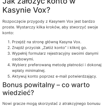
Jak założyć konto w
Kasynie Vox?
Rozpoczęcie przygody z Kasynem Vox jest bardzo
proste. Wystarczy kilka kroków, aby stworzyć swoje
konto:
Przejdź na stronę główną Kasyna Vox.
Znajdź przycisk „Załóż konto” i kliknij go.
Wypełnij formularz rejestracyjny swoimi danymi
osobowymi.
Wybierz preferowaną metodę płatności i dokonaj
wpłaty minimalnej.
Aktywuj konto poprzez e-mail potwierdzający.
Bonus powitalny – co warto
wiedzieć?
Nowi gracze mogą skorzystać z atrakcyjnego bonusu