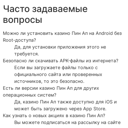
Часто задаваемые
вопросы
Можно ли установить казино Пин Ап на Android без
Root-доступа?
Да, для установки приложения этого не
требуется.
Безопасно ли скачивать APK-файлы из интернета?
Если вы загружаете файлы только с
официального сайта или проверенных
источников, то это безопасно.
Есть ли версии казино Пин Ап для других
операционных систем?
Да, казино Пин Ап также доступно для iOS и
может быть загружено через App Store.
Как узнать о новых акциях в казино Пин Ап?
Вы можете подписаться на рассылку на сайте