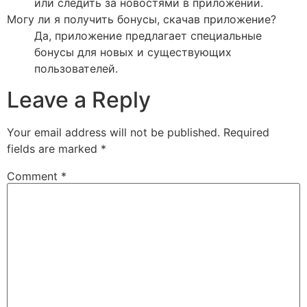
или следить за новостями в приложении.
Могу ли я получить бонусы, скачав приложение?
Да, приложение предлагает специальные
бонусы для новых и существующих
пользователей.
Leave a Reply
Your email address will not be published.
Required
fields are marked
*
Comment
*