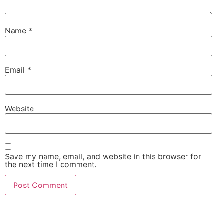
Name
*
Email
*
Website
Save my name, email, and website in this browser for
the next time I comment.