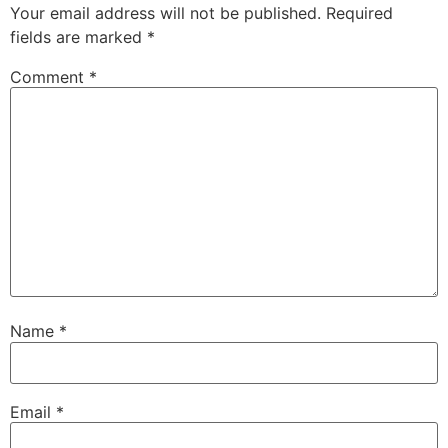
Your email address will not be published.
Required
fields are marked
*
Comment
*
Name
*
Email
*