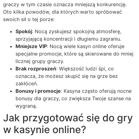
graczy w tym czasie oznacza mniejszą konkurencję.
Oto kilka powodów, dla których warto spróbować
swoich sił o tej porze:
Spokój
: Nocą zyskujesz spokojną atmosferę,
sprzyjającą koncentracji i długiemu zagraniu.
Mniejsze VIP
: Nocą wiele kasyn online oferuje
specjalne promocje, które są skierowane do mniej
licznej grupy graczy.
Brak rozproszeń
: Większość ludzi śpi, co
oznacza, że możesz skupić się na grze bez
zakłóceń.
Bonusy i promocje
: Kasyna często oferują nocne
bonusy dla graczy, co zwiększa Twoje szanse na
wygraną.
Jak przygotować się do gry
w kasynie online?