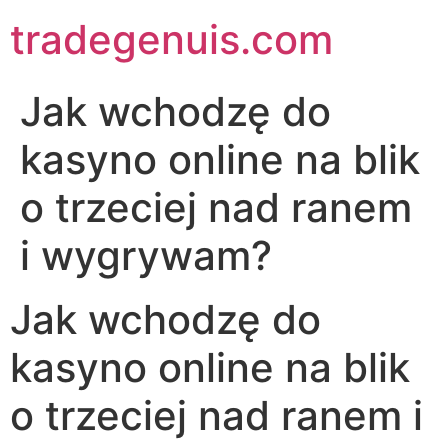
Skip
tradegenuis.com
to
content
Jak wchodzę do
kasyno online na blik
o trzeciej nad ranem
i wygrywam?
Jak wchodzę do
kasyno online na blik
o trzeciej nad ranem i