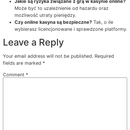
Jakie są ryzyka związane z grą w kasynie online?
Może być to uzależnienie od hazardu oraz
możliwość utraty pieniędzy.
Czy online kasyna są bezpieczne?
Tak, o ile
wybierasz licencjonowane i sprawdzone platformy.
Leave a Reply
Your email address will not be published.
Required
fields are marked
*
Comment
*