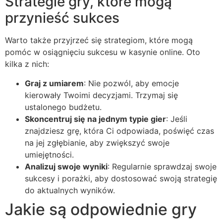
Strategie gry, które mogą
przynieść sukces
Warto także przyjrzeć się strategiom, które mogą
pomóc w osiągnięciu sukcesu w kasynie online. Oto
kilka z nich:
Graj z umiarem
: Nie pozwól, aby emocje
kierowały Twoimi decyzjami. Trzymaj się
ustalonego budżetu.
Skoncentruj się na jednym typie gier
: Jeśli
znajdziesz grę, która Ci odpowiada, poświęć czas
na jej zgłębianie, aby zwiększyć swoje
umiejętności.
Analizuj swoje wyniki
: Regularnie sprawdzaj swoje
sukcesy i porażki, aby dostosować swoją strategię
do aktualnych wyników.
Jakie są odpowiednie gry