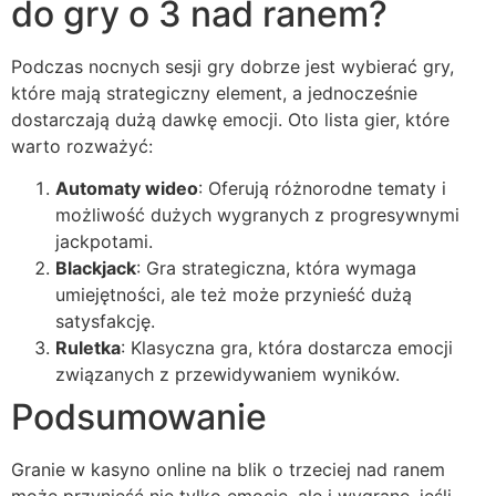
do gry o 3 nad ranem?
Podczas nocnych sesji gry dobrze jest wybierać gry,
które mają strategiczny element, a jednocześnie
dostarczają dużą dawkę emocji. Oto lista gier, które
warto rozważyć:
Automaty wideo
: Oferują różnorodne tematy i
możliwość dużych wygranych z progresywnymi
jackpotami.
Blackjack
: Gra strategiczna, która wymaga
umiejętności, ale też może przynieść dużą
satysfakcję.
Ruletka
: Klasyczna gra, która dostarcza emocji
związanych z przewidywaniem wyników.
Podsumowanie
Granie w kasyno online na blik o trzeciej nad ranem
może przynieść nie tylko emocje, ale i wygrane, jeśli