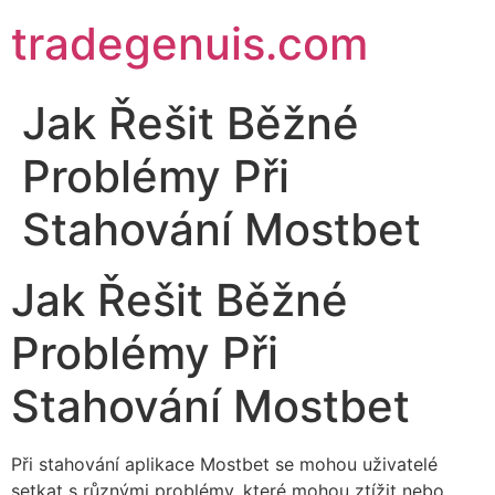
Skip
tradegenuis.com
to
content
Jak Řešit Běžné
Problémy Při
Stahování Mostbet
Jak Řešit Běžné
Problémy Při
Stahování Mostbet
Při stahování aplikace Mostbet se mohou uživatelé
setkat s různými problémy, které mohou ztížit nebo