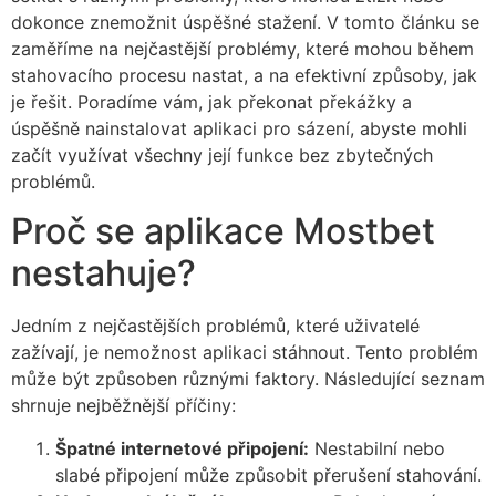
dokonce znemožnit úspěšné stažení. V tomto článku se
zaměříme na nejčastější problémy, které mohou během
stahovacího procesu nastat, a na efektivní způsoby, jak
je řešit. Poradíme vám, jak překonat překážky a
úspěšně nainstalovat aplikaci pro sázení, abyste mohli
začít využívat všechny její funkce bez zbytečných
problémů.
Proč se aplikace Mostbet
nestahuje?
Jedním z nejčastějších problémů, které uživatelé
zažívají, je nemožnost aplikaci stáhnout. Tento problém
může být způsoben různými faktory. Následující seznam
shrnuje nejběžnější příčiny:
Špatné internetové připojení:
Nestabilní nebo
slabé připojení může způsobit přerušení stahování.