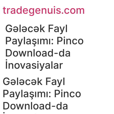
Skip
tradegenuis.com
to
content
Gələcək Fayl
Paylaşımı: Pinco
Download-da
İnovasiyalar
Gələcək Fayl
Paylaşımı: Pinco
Download-da