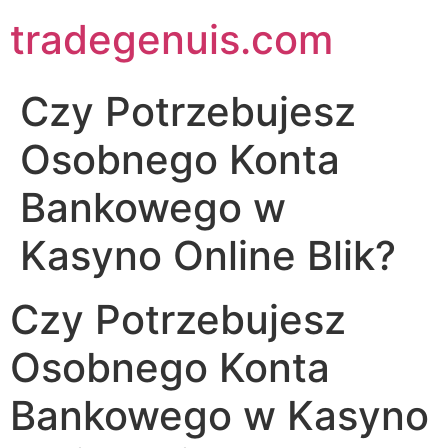
Skip
tradegenuis.com
to
content
Czy Potrzebujesz
Osobnego Konta
Bankowego w
Kasyno Online Blik?
Czy Potrzebujesz
Osobnego Konta
Bankowego w Kasyno