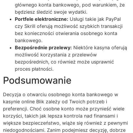
głównego konta bankowego, pod warunkiem, że
będziesz śledzić swoje wydatki.
Portfele elektroniczne:
Usługi takie jak PayPal
czy Skrill oferują możliwość szybkich transakcji
bez konieczności otwierania osobnego konta
bankowego.
Bezpośrednie przelewy:
Niektóre kasyna oferują
możliwość korzystania z przelewów
bezpośrednich, co również może usprawnić
proces płatności.
Podsumowanie
Decyzja o otwarciu osobnego konta bankowego w
kasynie online Blik zależy od Twoich potrzeb i
preferencji. Choć osobne konto może przynieść wiele
korzyści, takich jak lepsza kontrola nad finansami i
większe bezpieczeństwo, wiąże się również z pewnymi
niedogodnościami. Zanim podejmiesz decyzję, dobrze