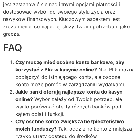
jest zastanowić się nad innymi opcjami płatności i
dostosować wybór do swojego stylu życia oraz
nawyków finansowych. Kluczowym aspektem jest
zrozumienie, co najlepiej służy Twoim potrzebom jako
gracza.
FAQ
Czy muszę mieć osobne konto bankowe, aby
korzystać z Blik w kasynie online?
Nie, Blik można
podłączyć do istniejącego konta, ale osobne
konto może pomóc w zarządzaniu wydatkami.
Jakie banki oferują najlepsze konta do kasyn
online?
Wybór zależy od Twoich potrzeb, ale
warto porównać oferty różnych banków pod
kątem opłat i funkcji.
Czy osobne konto zwiększa bezpieczeństwo
moich funduszy?
Tak, oddzielne konto zmniejsza
ryzyko utraty dostępu do środków