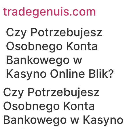
Skip
tradegenuis.com
to
content
Czy Potrzebujesz
Osobnego Konta
Bankowego w
Kasyno Online Blik?
Czy Potrzebujesz
Osobnego Konta
Bankowego w Kasyno