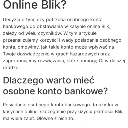
Online Blik?
Decyzja o tym, czy potrzeba osobnego konta
bankowego do obstawiania w kasynie online Blik,
zależy od wielu czynników. W tym artykule
przeanalizujemy korzyści i wady posiadania osobnego
konta, omówimy, jak takie konto może wpływać na
Twoje doświadczenie w grach hazardowych oraz
zaproponujemy rozwiązania, które pomogą Ci w dalszej
drodze.
Dlaczego warto mieć
osobne konto bankowe?
Posiadanie osobnego konta bankowego do użytku w
kasynach online, szczególnie przy użyciu płatności Blik,
ma wiele zalet. Główne z nich to: