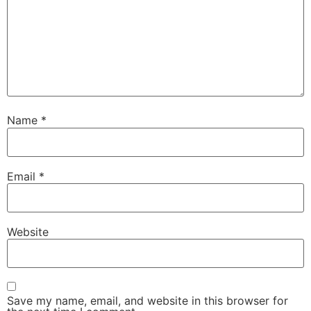
Name
*
Email
*
Website
Save my name, email, and website in this browser for