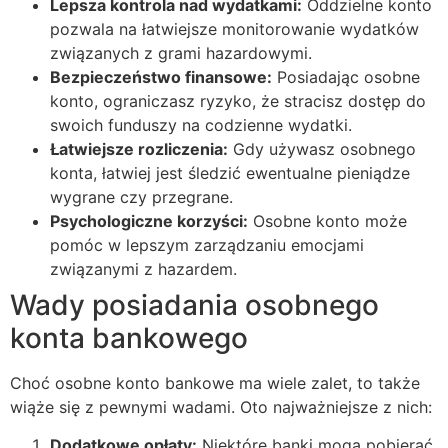
Lepsza kontrola nad wydatkami:
Oddzielne konto
pozwala na łatwiejsze monitorowanie wydatków
związanych z grami hazardowymi.
Bezpieczeństwo finansowe:
Posiadając osobne
konto, ograniczasz ryzyko, że stracisz dostęp do
swoich funduszy na codzienne wydatki.
Łatwiejsze rozliczenia:
Gdy używasz osobnego
konta, łatwiej jest śledzić ewentualne pieniądze
wygrane czy przegrane.
Psychologiczne korzyści:
Osobne konto może
pomóc w lepszym zarządzaniu emocjami
związanymi z hazardem.
Wady posiadania osobnego
konta bankowego
Choć osobne konto bankowe ma wiele zalet, to także
wiąże się z pewnymi wadami. Oto najważniejsze z nich:
Dodatkowe opłaty:
Niektóre banki mogą pobierać