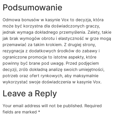
Podsumowanie
Odmowa bonusów w kasynie Vox to decyzja, która
może być korzystna dla doświadczonych graczy,
jednak wymaga dokładnego przemyślenia. Zalety, takie
jak brak wymogów obrotu i elastyczność w grze mogą
przemawiać za takim krokiem. Z drugiej strony,
rezygnacja z dodatkowych środków do zabawy i
ograniczone promocje to istotne aspekty, które
powinny być brane pod uwagę. Przed podjęciem
decyzji, zrób dokładną analizę swoich umiejętności,
potrzeb oraz ofert rynkowych, aby maksymalnie
wykorzystać swoje doświadczenia w kasynie Vox.
Leave a Reply
Your email address will not be published.
Required
fields are marked
*