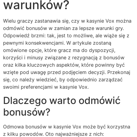
warunków?
Wielu graczy zastanawia się, czy w kasynie Vox można
odmówić bonusów w zamian za lepsze warunki gry.
Odpowiedź brzmi: tak, jest to możliwe, ale wiąże się z
pewnymi konsekwencjami. W artykule zostaną
omówione opcje, które gracz ma do dyspozycji,
korzyści i minusy związane z rezygnacją z bonusów
oraz kilka kluczowych aspektów, które powinny być
wzięte pod uwagę przed podjęciem decyzji. Przekonaj
się, co należy wiedzieć, by odpowiednio zarządzać
swoimi preferencjami w kasynie Vox.
Dlaczego warto odmówić
bonusów?
Odmowa bonusów w kasynie Vox może być korzystna
z kilku powodów. Oto najważniejsze z nich: