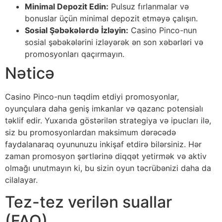
Minimal Depozit Edin:
Pulsuz fırlanmalar və
bonuslar üçün minimal depozit etməyə çalışın.
Sosial Şəbəkələrdə İzləyin:
Casino Pinco-nun
sosial şəbəkələrini izləyərək ən son xəbərləri və
promosyonları qaçırmayın.
Nəticə
Casino Pinco-nun təqdim etdiyi promosyonlar,
oyunçulara daha geniş imkanlar və qazanc potensialı
təklif edir. Yuxarıda göstərilən strategiya və ipucları ilə,
siz bu promosyonlardan maksimum dərəcədə
faydalanaraq oyununuzu inkişaf etdirə bilərsiniz. Hər
zaman promosyon şərtlərinə diqqət yetirmək və aktiv
olmağı unutmayın ki, bu sizin oyun təcrübənizi daha da
cilalayar.
Tez-tez verilən suallar
(FAQ)