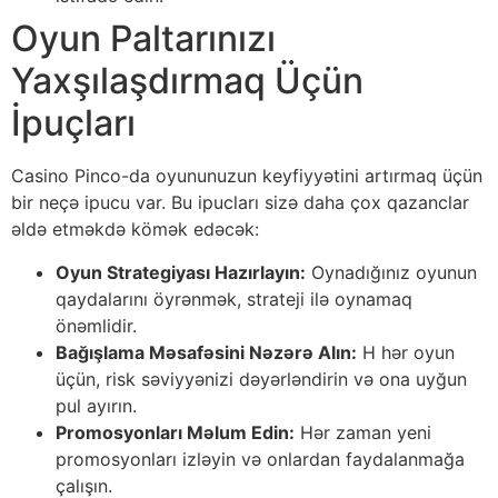
Oyun Paltarınızı
Yaxşılaşdırmaq Üçün
İpuçları
Casino Pinco-da oyununuzun keyfiyyətini artırmaq üçün
bir neçə ipucu var. Bu ipucları sizə daha çox qazanclar
əldə etməkdə kömək edəcək:
Oyun Strategiyası Hazırlayın:
Oynadığınız oyunun
qaydalarını öyrənmək, strateji ilə oynamaq
önəmlidir.
Bağışlama Məsafəsini Nəzərə Alın:
H hər oyun
üçün, risk səviyyənizi dəyərləndirin və ona uyğun
pul ayırın.
Promosyonları Məlum Edin:
Hər zaman yeni
promosyonları izləyin və onlardan faydalanmağa
çalışın.