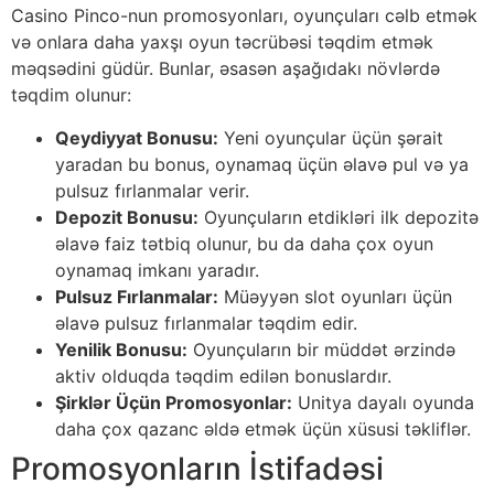
Casino Pinco-nun promosyonları, oyunçuları cəlb etmək
və onlara daha yaxşı oyun təcrübəsi təqdim etmək
məqsədini güdür. Bunlar, əsasən aşağıdakı növlərdə
təqdim olunur:
Qeydiyyat Bonusu:
Yeni oyunçular üçün şərait
yaradan bu bonus, oynamaq üçün əlavə pul və ya
pulsuz fırlanmalar verir.
Depozit Bonusu:
Oyunçuların etdikləri ilk depozitə
əlavə faiz tətbiq olunur, bu da daha çox oyun
oynamaq imkanı yaradır.
Pulsuz Fırlanmalar:
Müəyyən slot oyunları üçün
əlavə pulsuz fırlanmalar təqdim edir.
Yenilik Bonusu:
Oyunçuların bir müddət ərzində
aktiv olduqda təqdim edilən bonuslardır.
Şirklər Üçün Promosyonlar:
Unitya dayalı oyunda
daha çox qazanc əldə etmək üçün xüsusi təkliflər.
Promosyonların İstifadəsi