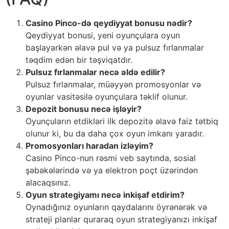
Casino Pinco-də qeydiyyat bonusu nədir?
Qeydiyyat bonusi, yeni oyunçulara oyun
başlayarkən əlavə pul və ya pulsuz fırlanmalar
təqdim edən bir təşviqatdır.
Pulsuz fırlanmalar necə əldə edilir?
Pulsuz fırlanmalar, müəyyən promosyonlar və
oyunlar vasitəsilə oyunçulara təklif olunur.
Depozit bonusu necə işləyir?
Oyunçuların etdikləri ilk depozitə əlavə faiz tətbiq
olunur ki, bu da daha çox oyun imkanı yaradır.
Promosyonları haradan izləyim?
Casino Pinco-nun rəsmi veb saytında, sosial
şəbəkələrində və ya elektron poçt üzərindən
alacaqsınız.
Oyun strategiyamı necə inkişaf etdirim?
Oynadığınız oyunların qaydalarını öyrənərək və
strateji planlar quraraq oyun strategiyanızı inkişaf