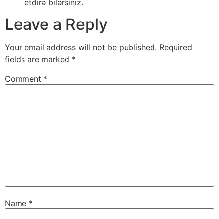
etdirə bilərsiniz.
Leave a Reply
Your email address will not be published.
Required
fields are marked
*
Comment
*
Name
*