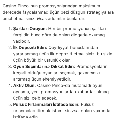
Casino Pinco-nun promosyonlarından maksimum
dərəcədə faydalanmaq üçün bəzi düzgün strategiyalara
əməl etməlisiniz. Əsas addımlar bunlardır:
Şərtləri Oxuyun:
Hər bir promosyonun şərtləri
fərqlidir, buna görə də onları diqqətlə oxumaq
vacibdir.
İlk Depoziti Edin:
Qeydiyyat bonuslarından
yararlanmaq üçün ilk depoziti etməlisiniz, bu sizin
üçün böyük bir üstünlük olar.
Oyun Seçimlərinə Dikkat Edin:
Promosyonların
keçərli olduğu oyunları seçmək, qazancınızı
artırmaq üçün əhəmiyyətlidir.
Aktiv Olun:
Casino Pinco-da mütəmadi oyun
oynama, yeni promosyonlardan xəbərdar olmaq
üçün sizi cəlb edəcək.
Pulsuz Fırlanmaları İstifadə Edin:
Pulsuz
fırlanmaları itirmək istəmirsinizsə, onları vaxtında
istifadə edin.