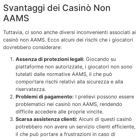
Svantaggi dei Casinò Non
AAMS
Tuttavia, ci sono anche diversi inconvenienti associati ai
casinò non AAMS. Ecco alcuni dei rischi che i giocatori
dovrebbero considerare:
Assenza di protezioni legali:
Giocando su
piattaforme non autorizzate, i giocatori non sono
tutelati dalle normative AAMS, il che può
comportare rischi relativi alla sicurezza e alla
riservatezza.
Problemi di pagamento:
I prelievi possono essere
problematici nei casinò non AAMS, rendendo
difficile accedere alle proprie vincite.
Scarsa assistenza clienti:
Alcuni di questi casinò
potrebbero non avere un servizio clienti efficiente,
il che può portare a frustrazioni in caso di