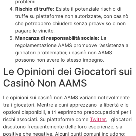
problemi.
Rischio di truffe:
Esiste il potenziale rischio di
truffe su piattaforme non autorizzate, con casinò
che potrebbero chiudere senza preavviso o non
pagare le vincite.
Mancanza di responsabilità sociale:
La
regolamentazione AAMS promuove l’assistenza ai
giocatori problematici; i casinò non AAMS
possono non avere lo stesso impegno.
Le Opinioni dei Giocatori sui
Casinò Non AAMS
Le opinioni sui casinò non AAMS variano notevolmente
tra i giocatori. Mentre alcuni apprezzano la libertà e le
opzioni disponibili, altri esprimono preoccupazioni per i
rischi associati. Su piattaforme come
Twitter
, i giocatori
discutono frequentemente delle loro esperienze, sia
positive che negative. Alcuni punti comuni includono: