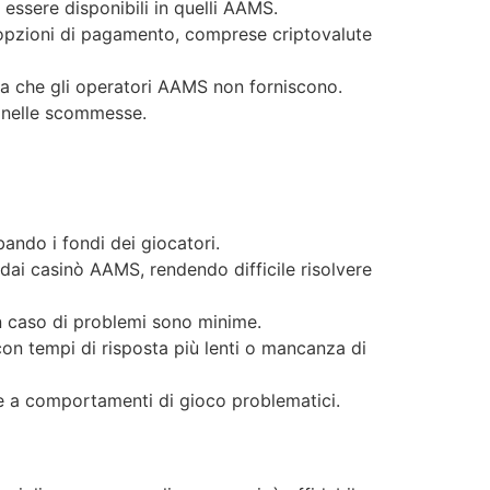
essere disponibili in quelli AAMS.
pzioni di pagamento, comprese criptovalute
sa che gli operatori AAMS non forniscono.
e nelle scommesse.
ndo i fondi dei giocatori.
dai casinò AAMS, rendendo difficile risolvere
 in caso di problemi sono minime.
con tempi di risposta più lenti o mancanza di
re a comportamenti di gioco problematici.