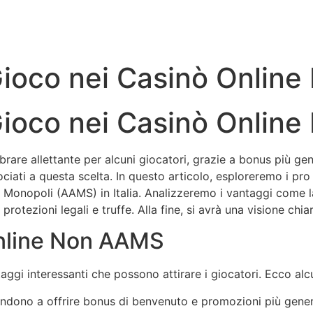
Gioco nei Casinò Onlin
Gioco nei Casinò Onlin
re allettante per alcuni giocatori, grazie a bonus più gene
sociati a questa scelta. In questo articolo, esploreremo i pro
 Monopoli (AAMS) in Italia. Analizzeremo i vantaggi come l
protezioni legali e truffe. Alla fine, si avrà una visione ch
Online Non AAMS
ggi interessanti che possono attirare i giocatori. Ecco alcu
dono a offrire bonus di benvenuto e promozioni più genero