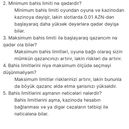
2. Minimum bahis limiti nə qədərdir?
Minimum bahis limiti oyundan oyuna və kazinodan
kazinoya dəyişir, lakin slotlarda 0.01 AZN-dən
başlayaraq daha yüksək dəyərlərə qədər dəyişə
bilər.
3. Maksimum bahis limiti ilə başlayaraq qazancım nə
qədər ola bilər?
Maksimum bahis limitləri, oyuna bağlı olaraq sizin
mümkün qazancınızı artırır, lakin riskləri də artırır.
4. Bahis limitlərini niyə maksimum ölçüdə seçməyi
düşünməliyəm?
Maksimum limitlər risklərinizi artırır, lakin bununla
da böyük qazanc əldə etmə şansınızı yüksəldir.
5. Bahis limitlərini aşmanın nəticələri nələrdir?
Bahis limitlərini aşma, kazinoda hesabın
bağlanması və ya digər cəzaların tətbiqi ilə
nəticələnə bilər.