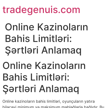
Skip
tradegenuis.com
to
content
Online Kazinoların
Bahis Limitləri:
Şərtləri Anlamaq
Online Kazinoların
Bahis Limitləri:
Şərtləri Anlamaq
Online kazinoların bahis limitləri, oyunçuların yatıra
biləcəyi minimum və maksimum məbləğlərlə bağlıdır. Bu