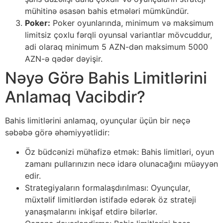
mühitinə əsasən bahis etmələri mümkündür.
Poker:
Poker oyunlarında, minimum və maksimum
limitsiz çoxlu fərqli oyunsal variantlar mövcuddur,
adi olaraq minimum 5 AZN-dən maksimum 5000
AZN-ə qədər dəyişir.
Nəyə Görə Bahis Limitlərini
Anlamaq Vacibdir?
Bahis limitlərini anlamaq, oyunçular üçün bir neçə
səbəbə görə əhəmiyyətlidir:
Öz büdcənizi mühafizə etmək: Bahis limitləri, oyun
zamanı pullarınızın necə idarə olunacağını müəyyən
edir.
Strategiyaların formalaşdırılması: Oyunçular,
müxtəlif limitlərdən istifadə edərək öz strateji
yanaşmalarını inkişaf etdirə bilərlər.