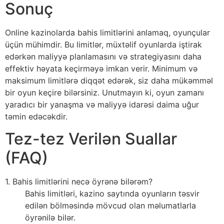
Sonuç
Online kazinolarda bahis limitlərini anlamaq, oyunçular
üçün mühimdir. Bu limitlər, müxtəlif oyunlarda iştirak
edərkən maliyyə planlamasını və strategiyasını daha
effektiv həyata keçirməyə imkan verir. Minimum və
maksimum limitlərə diqqət edərək, siz daha mükəmməl
bir oyun keçire bilərsiniz. Unutmayın ki, oyun zamanı
yaradıcı bir yanaşma və maliyyə idarəsi daima uğur
təmin edəcəkdir.
Tez-tez Verilən Suallar
(FAQ)
1. Bahis limitlərini necə öyrənə bilərəm?
Bahis limitləri, kazino saytında oyunların təsvir
edilən bölməsində mövcud olan məlumatlarla
öyrənilə bilər.