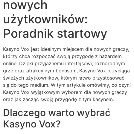
nowych
użytkowników:
Poradnik startowy
Kasyno Vox jest idealnym miejscem dla nowych graczy,
którzy chcą rozpocząć swoją przygodę z hazardem
online. Dzięki przyjaznemu interfejsowi, różnorodnym
grze oraz atrakcyjnym bonusom, Kasyno Vox przyciąga
świeżych użytkowników, którym łatwo przystosować
się do tego medium. W tym artykule omówimy, co czyni
Kasyno Vox wyjątkowym wyborem dla nowych graczy
oraz jak zacząć swoją przygodę z tym kasynem.
Dlaczego warto wybrać
Kasyno Vox?