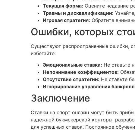
Текущая форма:
Оцените недавние ре
Травмы и дисквалификации:
Узнайте,
Игровая стратегия:
Обратите внимани
Ошибки, которых сто
Существуют распространенные ошибки, сп
избегайте:
Эмоциональные ставки:
Не ставьте н
Непонимание коэффициентов:
Обязат
Отсутствие стратегии:
Не ставьте бе
Игнорирование управления банкролл
Заключение
Ставки на спорт онлайн могут быть прибы
надежной букмекерской конторы, разрабо
для успешных ставок. Постоянное обучени