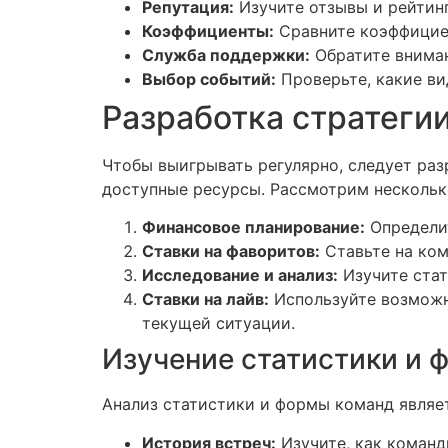
Репутация:
Изучите отзывы и рейтинг
Коэффициенты:
Сравните коэффициен
Служба поддержки:
Обратите вниман
Выбор событий:
Проверьте, какие ви
Разработка стратегии
Чтобы выигрывать регулярно, следует раз
доступные ресурсы. Рассмотрим нескольк
Финансовое планирование:
Определит
Ставки на фаворитов:
Ставьте на ком
Исследование и анализ:
Изучите стат
Ставки на лайв:
Используйте возможно
текущей ситуации.
Изучение статистики и 
Анализ статистики и формы команд являе
История встреч:
Изучите, как команд