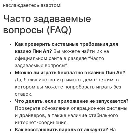
наслаждаетесь азартом!
Часто задаваемые
вопросы (FAQ)
Как проверить системные требования для
казино Пин Ап?
Вы можете найти их на
официальном сайте в разделе “Часто
задаваемые вопросы”.
Можно ли играть бесплатно в казино Пин Ап?
Да, большинство игр имеют демо-режим, в
котором вы можете попробовать играть без
ставок.
Что делать, если приложение не запускается?
Проверьте обновления операционной системы
и драйверов, а также наличие стабильного
интернет-соединения.
Как восстановить пароль от аккаунта?
На