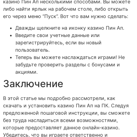
казино Пин Ап несколькими способами. Вы можете
либо найти ярлык на рабочем столе, либо открыть
его через меню “Пуск”. Вот что вам нужно сделать:
Дважды щелкните на иконку казино Пин Ап.
Введите свои учетные данные или
зарегистрируйтесь, если вы новый
пользователь.
Теперь вы можете наслаждаться играми! Не
забудьте проверить разделы с бонусами и
акциями.
Заключение
В этой статье мы подробно рассмотрели, как
скачать и установить казино Пин Ап на ПК. Следуя
предложенной пошаговой инструкции, вы сможете
без труда насладиться всеми возможностями,
которые предоставляет данное онлайн-казино.
Убедитесь, что вы играете ответственно и