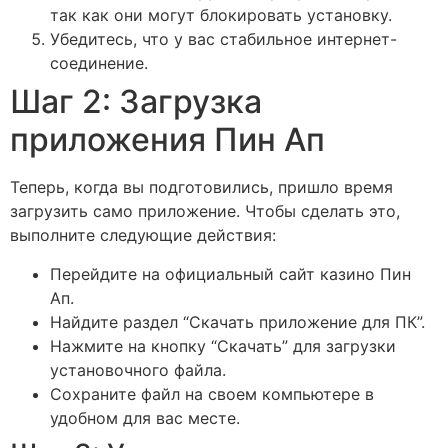
так как они могут блокировать установку.
Убедитесь, что у вас стабильное интернет-
соединение.
Шаг 2: Загрузка
приложения Пин Ап
Теперь, когда вы подготовились, пришло время
загрузить само приложение. Чтобы сделать это,
выполните следующие действия:
Перейдите на официальный сайт казино Пин
Ап.
Найдите раздел “Скачать приложение для ПК”.
Нажмите на кнопку “Скачать” для загрузки
установочного файла.
Сохраните файл на своем компьютере в
удобном для вас месте.