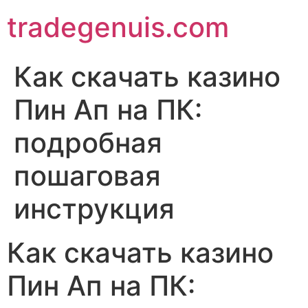
Skip
tradegenuis.com
to
content
Как скачать казино
Пин Ап на ПК:
подробная
пошаговая
инструкция
Как скачать казино
Пин Ап на ПК: