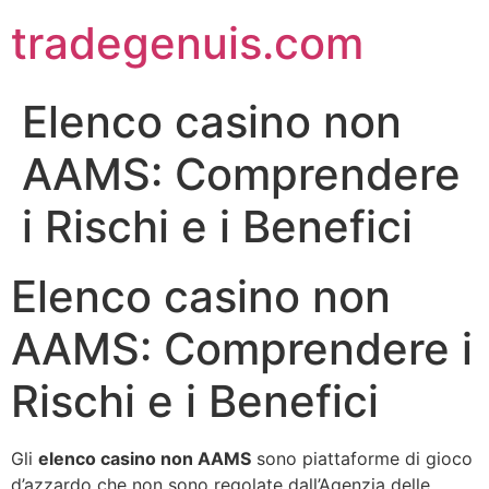
Skip
tradegenuis.com
to
content
Elenco casino non
AAMS: Comprendere
i Rischi e i Benefici
Elenco casino non
AAMS: Comprendere i
Rischi e i Benefici
Gli
elenco casino non AAMS
sono piattaforme di gioco
d’azzardo che non sono regolate dall’Agenzia delle