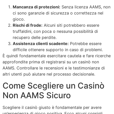
Mancanza di protezioni:
Senza licenza AAMS, non
ci sono garanzie di sicurezza o correttezza nel
gioco.
Rischi di frode:
Alcuni siti potrebbero essere
truffaldini, con poca o nessuna possibilità di
recupero delle perdite.
Assistenza clienti scadente:
Potrebbe essere
difficile ottenere supporto in caso di problemi.
È quindi fondamentale esercitare cautela e fare ricerche
approfondite prima di registrarsi su un casinò non
AAMS. Controllare le recensioni e le testimonianze di
altri utenti può aiutare nel processo decisionale.
Come Scegliere un Casinò
Non AAMS Sicuro
Scegliere il casinò giusto è fondamentale per avere
un’esperienza di gioco positiva. Ecco alcuni consigli