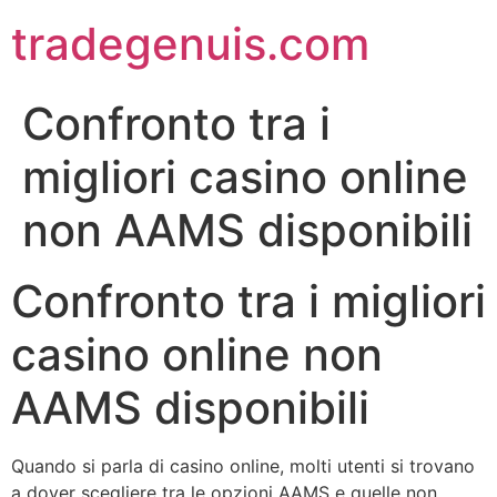
Skip
tradegenuis.com
to
content
Confronto tra i
migliori casino online
non AAMS disponibili
Confronto tra i migliori
casino online non
AAMS disponibili
Quando si parla di casino online, molti utenti si trovano
a dover scegliere tra le opzioni AAMS e quelle non