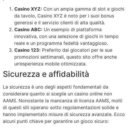
Casino XYZ:
Con un ampia gamma di slot e giochi
da tavolo, Casino XYZ è noto per i suoi bonus
generosi e il servizio clienti di alta qualità.
Casino ABC:
Un esempio di piattaforma
innovativa, con una selezione di giochi in tempo
reale e un programma fedeltà vantaggioso.
Casino 123:
Preferito dai giocatori per le sue
promozioni settimanali, questo sito offre anche
un’esperienza mobile ottimizzata.
Sicurezza e affidabilità
La sicurezza è uno degli aspetti fondamentali da
considerare quanto si sceglie un casino online non
AAMS. Nonostante la mancanza di licenza AAMS, molti
di questi siti operano sotto regolamentazioni solide e
hanno implementato misure di sicurezza avanzate. Ecco
alcuni punti chiave per garantire un gioco sicuro: