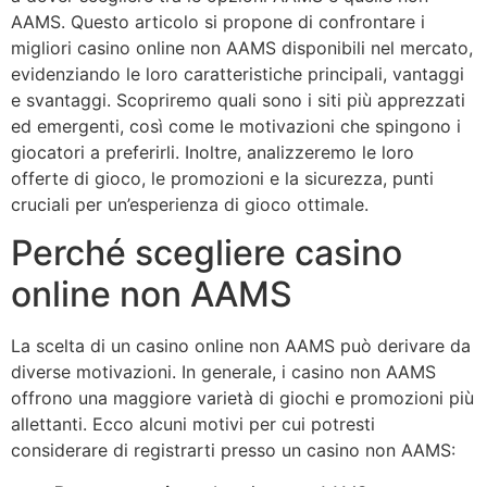
AAMS. Questo articolo si propone di confrontare i
migliori casino online non AAMS disponibili nel mercato,
evidenziando le loro caratteristiche principali, vantaggi
e svantaggi. Scopriremo quali sono i siti più apprezzati
ed emergenti, così come le motivazioni che spingono i
giocatori a preferirli. Inoltre, analizzeremo le loro
offerte di gioco, le promozioni e la sicurezza, punti
cruciali per un’esperienza di gioco ottimale.
Perché scegliere casino
online non AAMS
La scelta di un casino online non AAMS può derivare da
diverse motivazioni. In generale, i casino non AAMS
offrono una maggiore varietà di giochi e promozioni più
allettanti. Ecco alcuni motivi per cui potresti
considerare di registrarti presso un casino non AAMS: