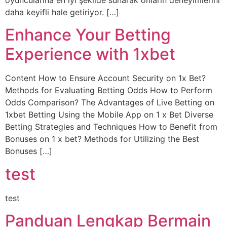
oyuncularına en iyi şekilde sunarak onların deneyimlerini
daha keyifli hale getiriyor. […]
Enhance Your Betting
Experience with 1xbet
Content How to Ensure Account Security on 1x Bet?
Methods for Evaluating Betting Odds How to Perform
Odds Comparison? The Advantages of Live Betting on
1xbet Betting Using the Mobile App on 1 x Bet Diverse
Betting Strategies and Techniques How to Benefit from
Bonuses on 1 x bet? Methods for Utilizing the Best
Bonuses […]
test
test
Panduan Lengkap Bermain