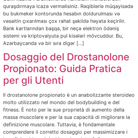
quraşdırmaya icazə verməlisiniz. Rəqiblərlə müqayisədə
bu bukmeker kontorunda hesabın doldurulması və
vəsaitin çıxarılması çox rahat şəkildə həyata keçirilir.
Bank kartlarından başqa, bir neçə elektron ödəniş
sistemi və kriptovalyuta pul kisələri mövcuddur. Bu,
Azərbaycanda və bir sıra digər […]
Dosaggio del Drostanolone
Propionato: Guida Pratica
per gli Utenti
Il drostanolone propionato è un anabolizzante steroideo
molto utilizzato nel mondo del bodybuilding e del
fitness. È noto per le sue proprietà di aumento della
massa muscolare e per la sua capacità di migliorare la
definizione muscolare. Tuttavia, è fondamentale
comprendere il corretto dosaggio per massimizzare i