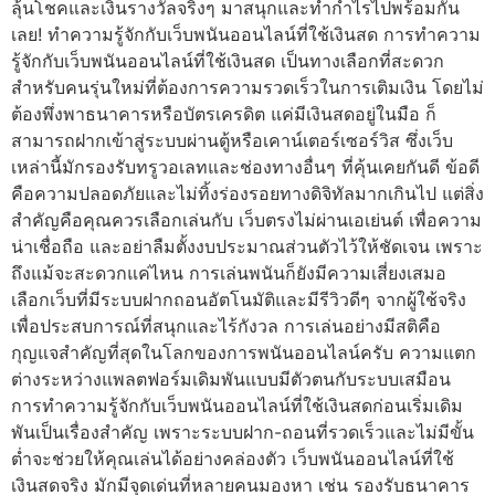
ลุ้นโชคและเงินรางวัลจริงๆ มาสนุกและทำกำไรไปพร้อมกัน
เลย! ทำความรู้จักกับเว็บพนันออนไลน์ที่ใช้เงินสด การทำความ
รู้จักกับเว็บพนันออนไลน์ที่ใช้เงินสด เป็นทางเลือกที่สะดวก
สำหรับคนรุ่นใหม่ที่ต้องการความรวดเร็วในการเติมเงิน โดยไม่
ต้องพึ่งพาธนาคารหรือบัตรเครดิต แค่มีเงินสดอยู่ในมือ ก็
สามารถฝากเข้าสู่ระบบผ่านตู้หรือเคาน์เตอร์เซอร์วิส ซึ่งเว็บ
เหล่านี้มักรองรับทรูวอเลทและช่องทางอื่นๆ ที่คุ้นเคยกันดี ข้อดี
คือความปลอดภัยและไม่ทิ้งร่องรอยทางดิจิทัลมากเกินไป แต่สิ่ง
สำคัญคือคุณควรเลือกเล่นกับ เว็บตรงไม่ผ่านเอเย่นต์ เพื่อความ
น่าเชื่อถือ และอย่าลืมตั้งงบประมาณส่วนตัวไว้ให้ชัดเจน เพราะ
ถึงแม้จะสะดวกแค่ไหน การเล่นพนันก็ยังมีความเสี่ยงเสมอ
เลือกเว็บที่มีระบบฝากถอนอัตโนมัติและมีรีวิวดีๆ จากผู้ใช้จริง
เพื่อประสบการณ์ที่สนุกและไร้กังวล การเล่นอย่างมีสติคือ
กุญแจสำคัญที่สุดในโลกของการพนันออนไลน์ครับ ความแตก
ต่างระหว่างแพลตฟอร์มเดิมพันแบบมีตัวตนกับระบบเสมือน
การทำความรู้จักกับเว็บพนันออนไลน์ที่ใช้เงินสดก่อนเริ่มเดิม
พันเป็นเรื่องสำคัญ เพราะระบบฝาก-ถอนที่รวดเร็วและไม่มีขั้น
ต่ำจะช่วยให้คุณเล่นได้อย่างคล่องตัว เว็บพนันออนไลน์ที่ใช้
เงินสดจริง มักมีจุดเด่นที่หลายคนมองหา เช่น รองรับธนาคาร